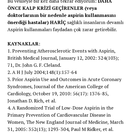
Bu vesileyle bir kez daha tekrar ediyorum:
DAHA
ÖNCE KALP KRİZİ GEÇİRENLER (veya
doktorlarının bir nedenle aspirin kullanmasını
önerdiği hastalar) HARİÇ
sağlıklı insanların devamlı
Aspirin kullanmaları faydadan çok zarar getirebilir.
KAYNAKLAR:
1. Preventing Atherosclerotic Events with Aspirin,
British Medical Journal, January 12, 2002: 324(103);
71, Dr. John G. F. Cleland.
2. A H J July 2004;148(1):157-64
3. Prior Aspirin Use and Outcomes in Acute Coronary
Syndromes, Journal of the American College of
Cardiology, October 19, 2010: 56(17): 1376-85,
Jonathan D. Rich, et al.
4. A Randomized Trial of Low-Dose Aspirin in the
Primary Prevention of Cardiovascular Disease in
Women, The New England Journal of Medicine, March
31, 2005: 352(13); 1293-304, Paul M Ridker, et al.