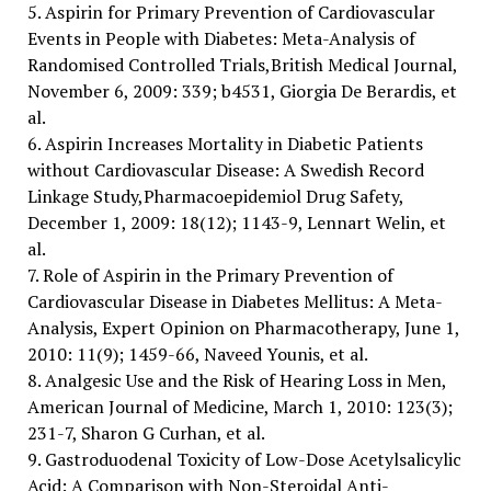
5. Aspirin for Primary Prevention of Cardiovascular
Events in People with Diabetes: Meta-Analysis of
Randomised Controlled Trials,British Medical Journal,
November 6, 2009: 339; b4531, Giorgia De Berardis, et
al.
6. Aspirin Increases Mortality in Diabetic Patients
without Cardiovascular Disease: A Swedish Record
Linkage Study,Pharmacoepidemiol Drug Safety,
December 1, 2009: 18(12); 1143-9, Lennart Welin, et
al.
7. Role of Aspirin in the Primary Prevention of
Cardiovascular Disease in Diabetes Mellitus: A Meta-
Analysis, Expert Opinion on Pharmacotherapy, June 1,
2010: 11(9); 1459-66, Naveed Younis, et al.
8. Analgesic Use and the Risk of Hearing Loss in Men,
American Journal of Medicine, March 1, 2010: 123(3);
231-7, Sharon G Curhan, et al.
9. Gastroduodenal Toxicity of Low-Dose Acetylsalicylic
Acid: A Comparison with Non-Steroidal Anti-