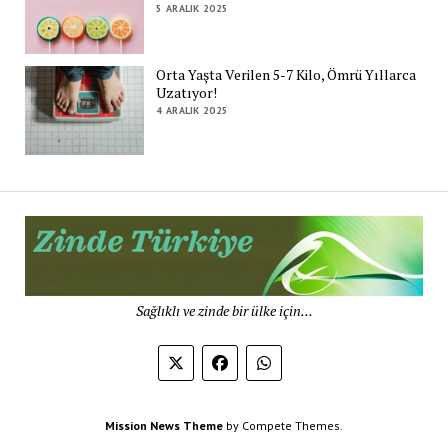
5 ARALIK 2025
Orta Yaşta Verilen 5-7 Kilo, Ömrü Yıllarca
Uzatıyor!
4 ARALIK 2025
Zi
Tü
De
Sağlıklı ve zinde bir ülke için...
Mission News Theme
by Compete Themes.