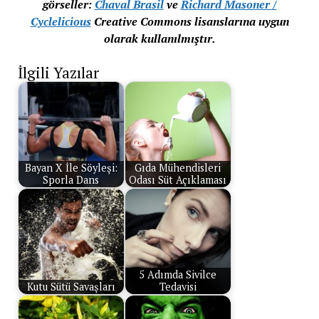
görseller:
Chaval Brasil
ve
Richard Masoner /
Cyclelicious
Creative Commons lisanslarına uygun
olarak kullanılmıştır.
İlgili Yazılar
Bayan X İle Söyleşi:
Gıda Mühendisleri
Sporla Dans
Odası Süt Açıklaması
5 Adımda Sivilce
Kutu Sütü Savaşları
Tedavisi