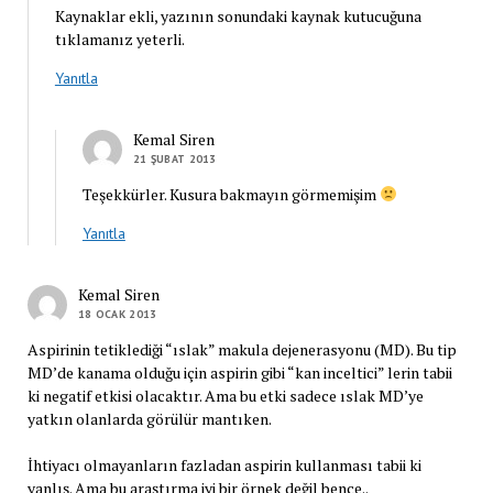
Kaynaklar ekli, yazının sonundaki kaynak kutucuğuna
tıklamanız yeterli.
Yanıtla
Kemal Siren
21 ŞUBAT 2013
Teşekkürler. Kusura bakmayın görmemişim
Yanıtla
Kemal Siren
18 OCAK 2013
Aspirinin tetiklediği “ıslak” makula dejenerasyonu (MD). Bu tip
MD’de kanama olduğu için aspirin gibi “kan inceltici” lerin tabii
ki negatif etkisi olacaktır. Ama bu etki sadece ıslak MD’ye
yatkın olanlarda görülür mantıken.
İhtiyacı olmayanların fazladan aspirin kullanması tabii ki
yanlış. Ama bu araştırma iyi bir örnek değil bence..