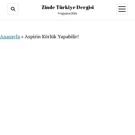
Zinde Türkiye Dergisi
menüy
aç
9 Ağustos 2026
Anasayfa
»
Aspirin Körlük Yapabilir!