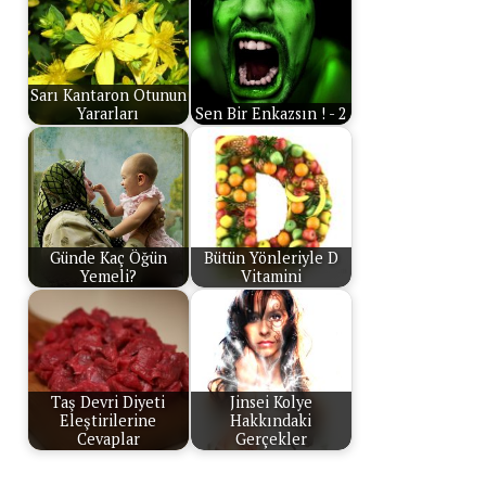
Sarı Kantaron Otunun
Yararları
Sen Bir Enkazsın ! - 2
Günde Kaç Öğün
Bütün Yönleriyle D
Yemeli?
Vitamini
Taş Devri Diyeti
Jinsei Kolye
Eleştirilerine
Hakkındaki
Cevaplar
Gerçekler