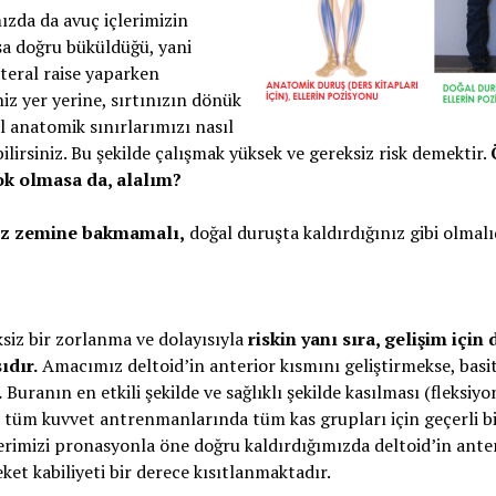
mızda da avuç içlerimizin
ışa doğru büküldüğü, yani
ateral raise yaparken
iz yer yerine, sırtınızın dönük
l anatomik sınırlarımızı nasıl
ilirsiniz. Bu şekilde çalışmak yüksek ve gereksiz risk demektir.
çok olmasa da, alalım?
niz zemine bakmamalı,
doğal duruşta kaldırdığınız gibi olmalı
eksiz bir zorlanma ve dolayısıyla
riskin yanı sıra, gelişim için 
ıdır.
Amacımız deltoid’in anterior kısmını geliştirmekse, basit
.
Buranın en etkili şekilde ve sağlıklı şekilde kasılması (fleksiyo
 tüm kuvvet antrenmanlarında tüm kas grupları için geçerli b
rimizi pronasyonla öne doğru kaldırdığımızda deltoid’in ante
et kabiliyeti bir derece kısıtlanmaktadır.