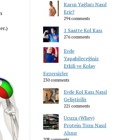
Karın Yağları Nasıl
Erir?
n
294 comments
er.)
1 Saatte Kol Kası
276 comments
Evde
Yapabileceğiniz
Etkili ve Kolay
Egzersizler
230 comments
Evde Kol Kası Nasıl
Geliştirilir
221 comments
Ucuza (Whey)
Protein Tozu Nasıl
Alınır
208 comments