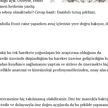
duğu açık. Öyleyse, temel
men herkesin yanlış
ya sebep olmaktadır? Cevap basit: Dambılı tutuş şekliniz.
ılla front raise yaparken avuç içleriniz yere doğru bakıyor, d
nkü bu tek harekete yoğunlaşan bir araştırma olduğunu da
dir üzerinde düşündüğüm bu hareket üzerine geliştirdiğim ba
ından kendimce sağlamasını yaptım ve sizlere de önermekte hiç
ellikle anatomi ve kinesiyoloji profesyonellerinden, onay ala
stermesine hiç takılmamış olabilirsiniz. Düz bir mantıkla baktı
ktedir ve dolayısıyla öne doğru açışlarda da bu şekilde yapman