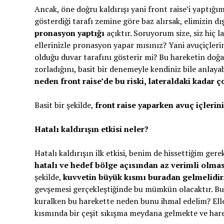
Ancak, öne doğru kaldırışı yani front raise’i yaptığı
gösterdiği tarafı zemine göre baz alırsak, elimizin d
pronasyon yaptığı
açıktır. Soruyorum size, siz hiç l
ellerinizle pronasyon yapar mısınız? Yani avuçiçlerin
olduğu duvar tarafını gösterir mi? Bu hareketin doğa
zorladığını, basit bir denemeyle kendiniz bile anlayab
neden front raise’de bu riski, lateraldaki kadar 
Basit bir şekilde,
front raise yaparken avuç içleri
Hatalı kaldırışın etkisi neler?
Hatalı kaldırışın ilk etkisi, benim de hissettiğim ger
hatalı ve hedef bölge açısından az verimli olmas
şekilde,
kuvvetin büyük kısmı buradan gelmelidir
gevşemesi gerçekleştiğinde bu mümkün olacaktır. Bu
kuralken bu harekette neden bunu ihmal edelim? Elle
kısmında bir çeşit sıkışma meydana gelmekte ve harek