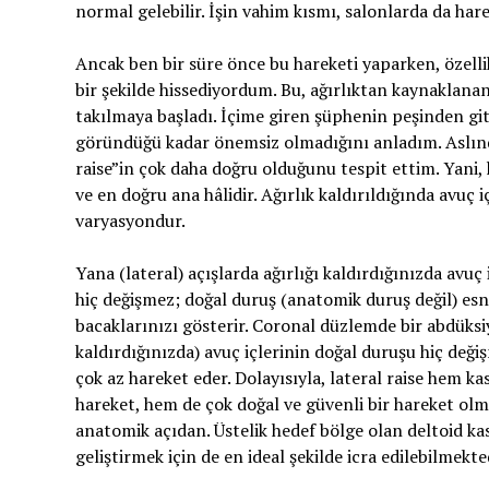
normal gelebilir. İşin vahim kısmı, salonlarda da hare
Ancak ben bir süre önce bu hareketi yaparken, özelli
bir şekilde hissediyordum. Bu, ağırlıktan kaynaklan
takılmaya başladı. İçime giren şüphenin peşinden gi
göründüğü kadar önemsiz olmadığını anladım. Aslın
raise”in çok daha doğru olduğunu tespit ettim. Yani,
ve en doğru ana hâlidir. Ağırlık kaldırıldığında avuç 
varyasyondur.
Yana (lateral) açışlarda ağırlığı kaldırdığınızda avuç
hiç değişmez; doğal duruş (anatomik duruş değil) esna
bacaklarınızı gösterir. Coronal düzlemde bir abdüks
kaldırdığınızda) avuç içlerinin doğal duruşu hiç de
çok az hareket eder. Dolayısıyla, lateral raise hem kas 
hareket, hem de çok doğal ve güvenli bir hareket olma
anatomik açıdan. Üstelik hedef bölge olan deltoid kas
geliştirmek için de en ideal şekilde icra edilebilmekte