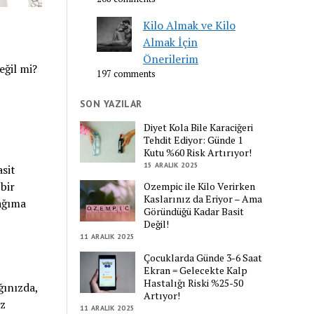
Kilo Almak ve Kilo
Almak İçin
Önerilerim
eğil mi?
197 comments
SON YAZILAR
Diyet Kola Bile Karaciğeri
Tehdit Ediyor: Günde 1
Kutu %60 Risk Artırıyor!
15 ARALIK 2025
sit
bir
Ozempic ile Kilo Verirken
Kaslarınız da Eriyor – Ama
cağıma
Göründüğü Kadar Basit
Değil!
11 ARALIK 2025
Çocuklarda Günde 3-6 Saat
Ekran = Gelecekte Kalp
Hastalığı Riski %25-50
ğınızda,
Artıyor!
ız
11 ARALIK 2025