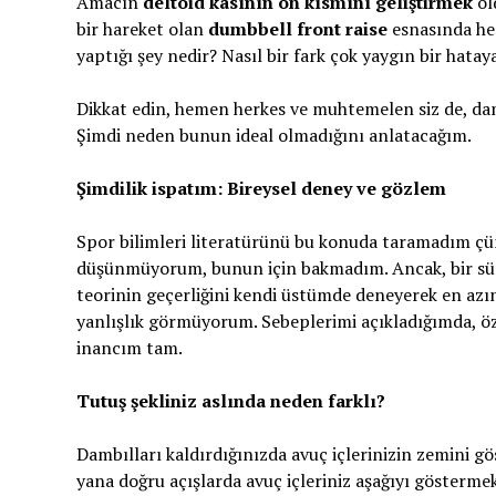
Amacın
deltoid kasının ön kısmını geliştirmek
ol
bir hareket olan
dumbbell front raise
esnasında he
yaptığı şey nedir? Nasıl bir fark çok yaygın bir hata
Dikkat edin, hemen herkes ve muhtemelen siz de, damb
Şimdi neden bunun ideal olmadığını anlatacağım.
Şimdilik ispatım: Bireysel deney ve gözlem
Spor bilimleri literatürünü bu konuda taramadım çü
düşünmüyorum, bunun için bakmadım. Ancak, bir süre
teorinin geçerliğini kendi üstümde deneyerek en az
yanlışlık görmüyorum. Sebeplerimi açıkladığımda, öz
inancım tam.
Tutuş şekliniz aslında neden farklı?
Dambılları kaldırdığınızda avuç içlerinizin zemini gö
yana doğru açışlarda avuç içleriniz aşağıyı gösterme