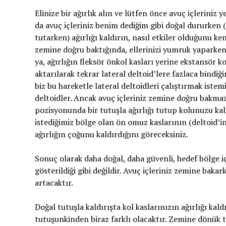
Elinize bir ağırlık alın ve lütfen önce avuç içleriniz
da avuç içleriniz benim dediğim gibi doğal dururken
tutarken) ağırlığı kaldırın, nasıl etkiler olduğunu ke
zemine doğru baktığında, ellerinizi yumruk yaparken 
ya, ağırlığın fleksör önkol kasları yerine ekstansör k
aktarılarak tekrar lateral deltoid’lere fazlaca bindiği
biz bu hareketle lateral deltoidleri çalıştırmak iste
deltoidler. Ancak avuç içleriniz zemine doğru bakma
pozisyonunda bir tutuşla ağırlığı tutup kolunuzu kal
istediğimiz bölge olan ön omuz kaslarının (deltoid’i
ağırlığın çoğunu kaldırdığını göreceksiniz.
Sonuç olarak daha doğal, daha güvenli, hedef bölge iç
gösterildiği gibi değildir. Avuç içleriniz zemine baka
artacaktır.
Doğal tutuşla kaldırışta kol kaslarınızın ağırlığı ka
tutuşunkinden biraz farklı olacaktır. Zemine dönük t