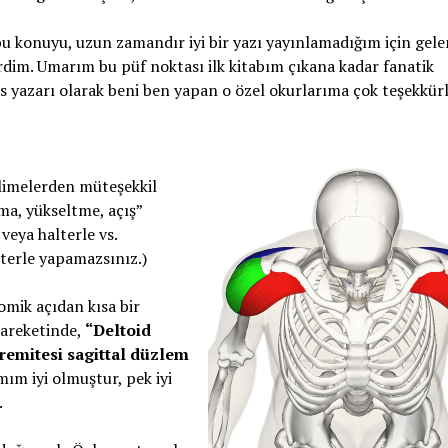
bu konuyu, uzun zamandır iyi bir yazı yayınlamadığım için gele
erdim. Umarım bu püf noktası ilk kitabım çıkana kadar fanatik
ss yazarı olarak beni ben yapan o özel okurlarıma çok teşekkürl
elimelerden müteşekkil
rma, yükseltme, açış”
 veya halterle vs.
lterle yapamazsınız.)
tomik açıdan kısa bir
hareketinde,
“Deltoid
stremitesi sagittal düzlem
m iyi olmuştur, pek iyi
.