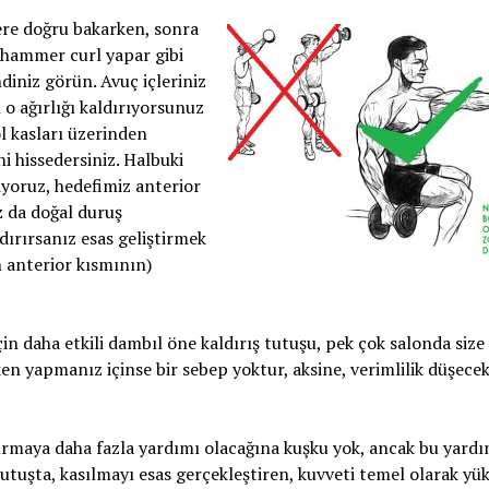
 yere doğru bakarken, sonra
 (hammer curl yapar gibi
ndiniz görün. Avuç içleriniz
o ağırlığı kaldırıyorsunuz
ol kasları üzerinden
ni hissedersiniz. Halbuki
miyoruz, hedefimiz anterior
z da doğal duruş
dırırsanız esas geliştirmek
n anterior kısmının)
in daha etkili dambıl öne kaldırış tutuşu, pek çok salonda size
rken yapmanız içinse bir sebep yoktur, aksine, verimlilik düşecek
ldırmaya daha fazla yardımı olacağına kuşku yok, ancak bu yardı
utuşta, kasılmayı esas gerçekleştiren, kuvveti temel olarak yü