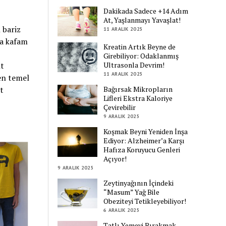
Dakikada Sadece +14 Adım
At, Yaşlanmayı Yavaşlat!
 bariz
11 ARALIK 2025
ya kafam
Kreatin Artık Beyne de
Girebiliyor: Odaklanmış
nt
Ultrasonla Devrim!
11 ARALIK 2025
en temel
t
Bağırsak Mikropların
Lifleri Ekstra Kaloriye
Çevirebilir
9 ARALIK 2025
Koşmak Beyni Yeniden İnşa
Ediyor: Alzheimer’a Karşı
Hafıza Koruyucu Genleri
Açıyor!
9 ARALIK 2025
Zeytinyağının İçindeki
“Masum” Yağ Bile
Obeziteyi Tetikleyebiliyor!
6 ARALIK 2025
Tatlı Yemeyi Bırakmak