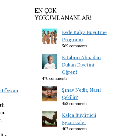
EN ÇOK
YORUMLANANLAR!
Evde Kalça Büyütme
Programı
569 comments
Kitabını Almadan
Dukan Diyetini
Öğren!
470 comments
Şınav Nedir, Nasıl
ad Özkan
Çekilir?
458 comments
tli
um.
Kalça Büyütücü
.
Egzersizler
402 comments
ten…