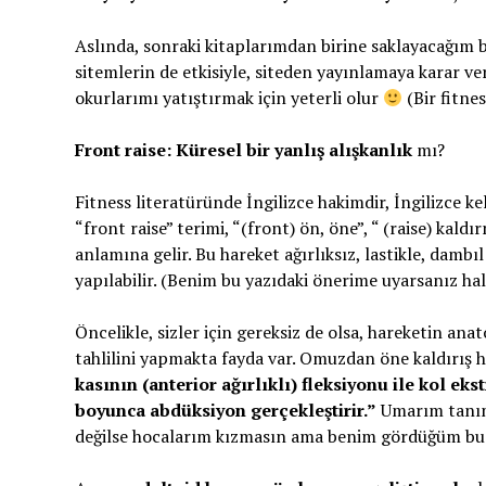
Aslında, sonraki kitaplarımdan birine saklayacağım 
sitemlerin de etkisiyle, siteden yayınlamaya karar v
okurlarımı yatıştırmak için yeterli olur
(Bir fitne
Front raise: Küresel bir yanlış alışkanlık
mı?
Fitness literatüründe İngilizce hakimdir, İngilizce k
“front raise” terimi, “(front) ön, öne”, “ (raise) kaldı
anlamına gelir. Bu hareket ağırlıksız, lastikle, dambıl
yapılabilir. (Benim bu yazıdaki önerime uyarsanız ha
Öncelikle, sizler için gereksiz de olsa, hareketin ana
tahlilini yapmakta fayda var. Omuzdan öne kaldırış 
kasının (anterior ağırlıklı) fleksiyonu ile kol ek
boyunca abdüksiyon gerçekleştirir.”
Umarım tanımı
değilse hocalarım kızmasın ama benim gördüğüm bu