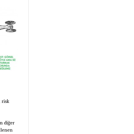
 risk
m diğer
klenen