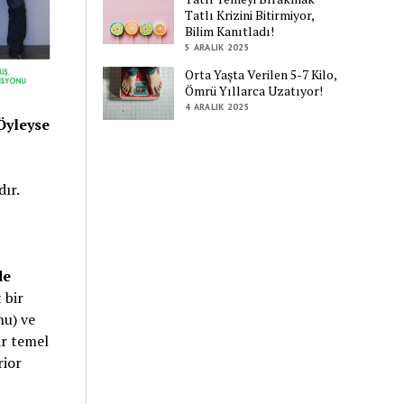
Tatlı Krizini Bitirmiyor,
Bilim Kanıtladı!
5 ARALIK 2025
Orta Yaşta Verilen 5-7 Kilo,
Ömrü Yıllarca Uzatıyor!
4 ARALIK 2025
Öyleyse
dır.
de
 bir
nu) ve
ir temel
rior