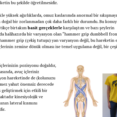
ketin bu şekilde öğretilmesidir.
kle yüksek ağırlıklarda, omuz kaslarımda anormal bir sıkışmayı
an doğal bir zorlanmadan çok daha farklı bir durumdu. Bu konu
ttikçe birtakım
basit gerçeklerle
karşılaştım ve bazı şeylerin
da halihazırda bir varyasyon olan “hammer grip dumbbell fro
 hammer grip (çekiş tutuşu) yan varyasyon değil, bu hareketin 
içlerinin zemine dönük olması ise temel uygulama değil, bir çeşi
 içlerinizin pozisyonu doğaldır,
sında, avuç içleriniz
iyon hareketinde de (kolunuzu
ğişmez yahut önemsiz derecede
geliştirmek için etkili bir
ktadır kinesiyolojik ve
ının lateral kısmını
dir.