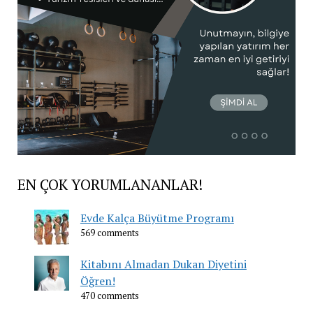
EN ÇOK YORUMLANANLAR!
Evde Kalça Büyütme Programı
569 comments
Kitabını Almadan Dukan Diyetini
Öğren!
470 comments