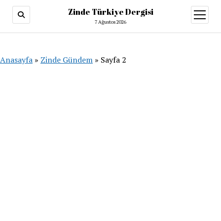
Zinde Türkiye Dergisi
menüy
aç
7 Ağustos 2026
Anasayfa
»
Zinde Gündem
»
Sayfa 2