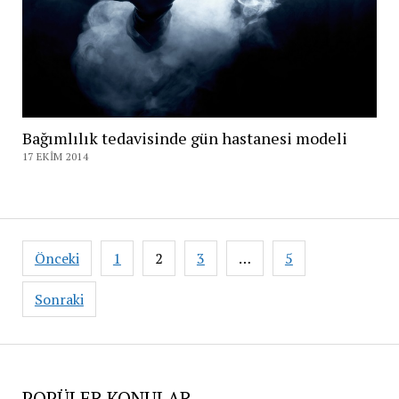
Bağımlılık tedavisinde gün hastanesi modeli
17 EKIM 2014
Yazı
Önceki
1
2
3
…
5
sayfalaması
Sonraki
POPÜLER KONULAR