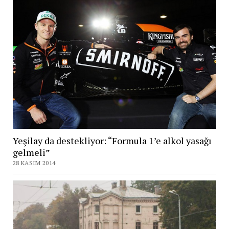
Yeşilay da destekliyor: “Formula 1’e alkol yasağı
gelmeli”
28 KASIM 2014