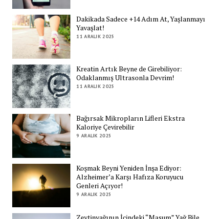
Dakikada Sadece +14 Adım At, Yaşlanmayı
Yavaşlat!
11 ARALIK 2025
Kreatin Artık Beyne de Girebiliyor:
Odaklanmış Ultrasonla Devrim!
11 ARALIK 2025
Bağırsak Mikropların Lifleri Ekstra
Kaloriye Çevirebilir
9 ARALIK 2025
Koşmak Beyni Yeniden İnşa Ediyor:
Alzheimer’a Karşı Hafıza Koruyucu
Genleri Açıyor!
9 ARALIK 2025
Zeytinyağının İçindeki “Masum” Yağ Bile