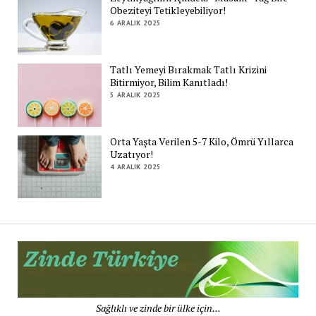
Obeziteyi Tetikleyebiliyor!
6 ARALIK 2025
Tatlı Yemeyi Bırakmak Tatlı Krizini
Bitirmiyor, Bilim Kanıtladı!
5 ARALIK 2025
Orta Yaşta Verilen 5-7 Kilo, Ömrü Yıllarca
Uzatıyor!
4 ARALIK 2025
Zi
Tü
De
Sağlıklı ve zinde bir ülke için...