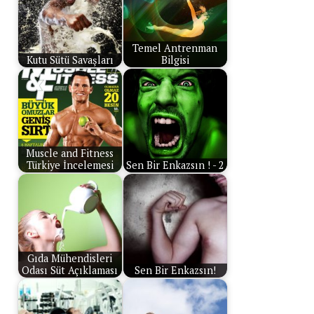
Temel Antrenman
Kutu Sütü Savaşları
Bilgisi
Muscle and Fitness
Türkiye İncelemesi
Sen Bir Enkazsın ! - 2
Gıda Mühendisleri
Odası Süt Açıklaması
Sen Bir Enkazsın!