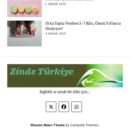
5 ARALIK 2025
Orta Yaşta Verilen 5-7 Kilo, Ömrü Yıllarca
Uzatıyor!
4 ARALIK 2025
Zi
Tü
De
Sağlıklı ve zinde bir ülke için...
Mission News Theme
by Compete Themes.