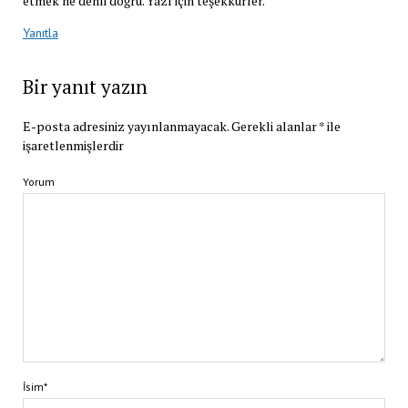
etmek ne denli doğru. Yazı için teşekkürler.
Yanıtla
Bir yanıt yazın
E-posta adresiniz yayınlanmayacak.
Gerekli alanlar
*
ile
işaretlenmişlerdir
Yorum
İsim*