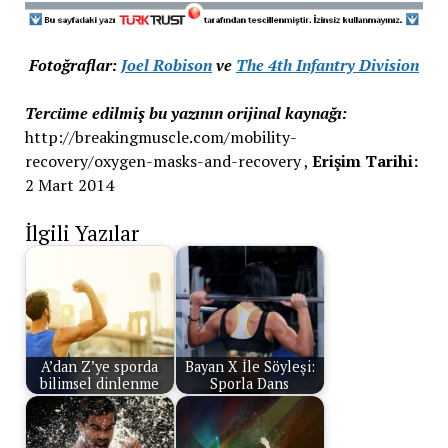
Fotoğraflar:
Joel Robison
ve
The 4th Infantry Division
Tercüme edilmiş bu yazının orijinal kaynağı:
http://breakingmuscle.com/mobility-
recovery/oxygen-masks-and-recovery ,
Erişim Tarihi:
2 Mart 2014
İlgili Yazılar
A’dan Z’ye sporda
Bayan X İle Söyleşi:
bilimsel dinlenme
Sporla Dans