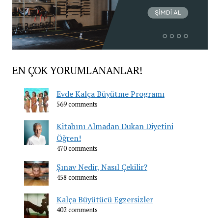
EN ÇOK YORUMLANANLAR!
Evde Kalça Büyütme Programı
569 comments
Kitabını Almadan Dukan Diyetini
Öğren!
470 comments
Şınav Nedir, Nasıl Çekilir?
458 comments
Kalça Büyütücü Egzersizler
402 comments