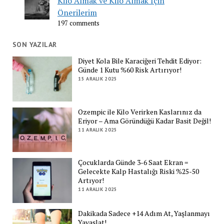
Kilo Almak ve Kilo Almak İçin
Önerilerim
197 comments
SON YAZILAR
Diyet Kola Bile Karaciğeri Tehdit Ediyor:
Günde 1 Kutu %60 Risk Artırıyor!
15 ARALIK 2025
Ozempic ile Kilo Verirken Kaslarınız da
Eriyor – Ama Göründüğü Kadar Basit Değil!
11 ARALIK 2025
Çocuklarda Günde 3-6 Saat Ekran =
Gelecekte Kalp Hastalığı Riski %25-50
Artıyor!
11 ARALIK 2025
Dakikada Sadece +14 Adım At, Yaşlanmayı
Yavaşlat!