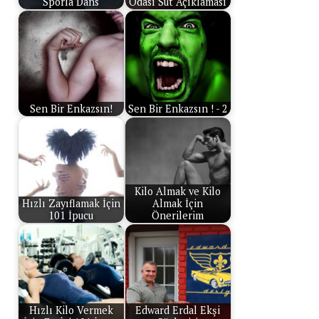
Sporla Dans
Odası Süt Açıklaması
Sen Bir Enkazsın!
Sen Bir Enkazsın ! - 2
Kilo Almak ve Kilo
Hızlı Zayıflamak İçin
Almak İçin
101 İpucu
Önerilerim
Hızlı Kilo Vermek
Edward Erdal Ekşi