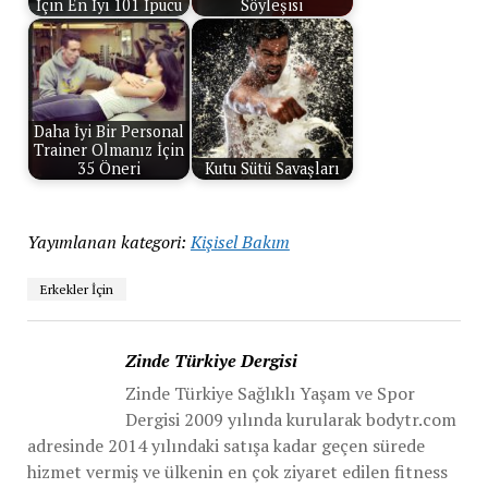
İçin En İyi 101 İpucu
Söyleşisi
Daha İyi Bir Personal
Trainer Olmanız İçin
35 Öneri
Kutu Sütü Savaşları
Yayımlanan kategori:
Kişisel Bakım
Erkekler İçin
Zinde Türkiye Dergisi
Zinde Türkiye Sağlıklı Yaşam ve Spor
Dergisi 2009 yılında kurularak bodytr.com
adresinde 2014 yılındaki satışa kadar geçen sürede
hizmet vermiş ve ülkenin en çok ziyaret edilen fitness