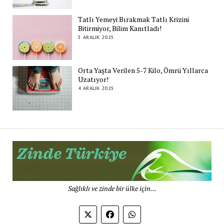
Tatlı Yemeyi Bırakmak Tatlı Krizini
Bitirmiyor, Bilim Kanıtladı!
5 ARALIK 2025
Orta Yaşta Verilen 5-7 Kilo, Ömrü Yıllarca
Uzatıyor!
4 ARALIK 2025
Zi
Tü
De
Sağlıklı ve zinde bir ülke için...