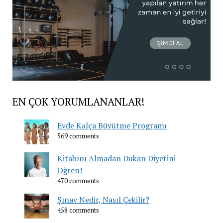
EN ÇOK YORUMLANANLAR!
Evde Kalça Büyütme Programı
569 comments
Kitabını Almadan Dukan Diyetini
Öğren!
470 comments
Şınav Nedir, Nasıl Çekilir?
458 comments