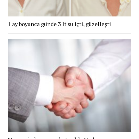
1 ay boyunca günde 3 lt su içti, güzelleşti