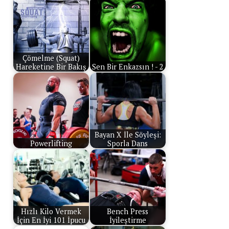
Çömelme (Squat)
Hareketine Bir Bakış
Sen Bir Enkazsın ! - 2
Bayan X İle Söyleşi:
Powerlifting
Sporla Dans
Hızlı Kilo Vermek
Bench Press
İçin En İyi 101 İpucu
İyileştirme