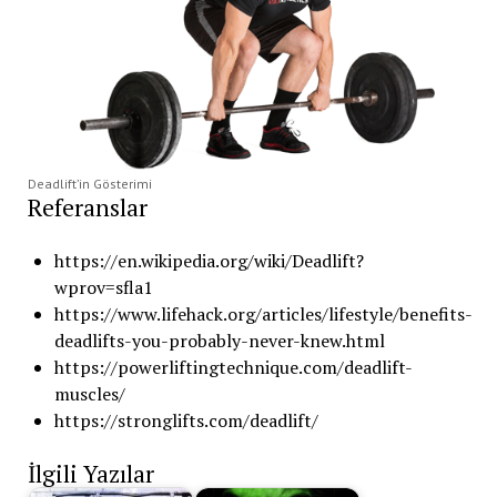
Deadlift’in Gösterimi
Referanslar
https://en.wikipedia.org/wiki/Deadlift?
wprov=sfla1
https://www.lifehack.org/articles/lifestyle/benefits-
deadlifts-you-probably-never-knew.html
https://powerliftingtechnique.com/deadlift-
muscles/
https://stronglifts.com/deadlift/
İlgili Yazılar