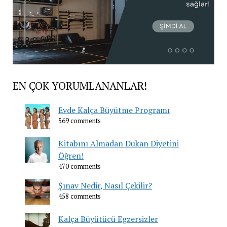
EN ÇOK YORUMLANANLAR!
Evde Kalça Büyütme Programı
569 comments
Kitabını Almadan Dukan Diyetini
Öğren!
470 comments
Şınav Nedir, Nasıl Çekilir?
458 comments
Kalça Büyütücü Egzersizler