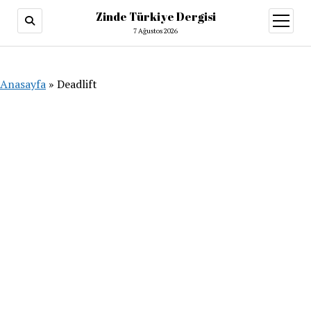
Zinde Türkiye Dergisi
menüy
aç
7 Ağustos 2026
Anasayfa
»
Deadlift