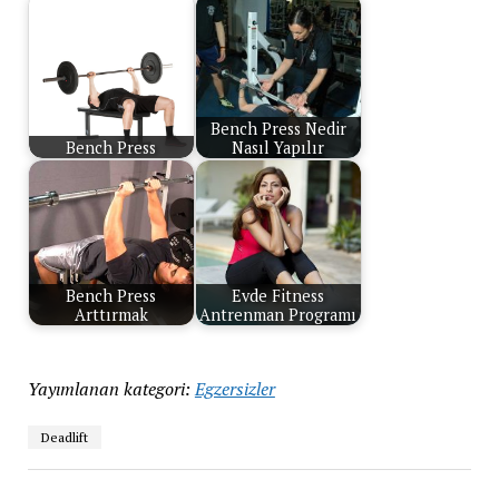
Bench Press Nedir
Bench Press
Nasıl Yapılır
Bench Press
Evde Fitness
Arttırmak
Antrenman Programı
Yayımlanan kategori:
Egzersizler
Deadlift