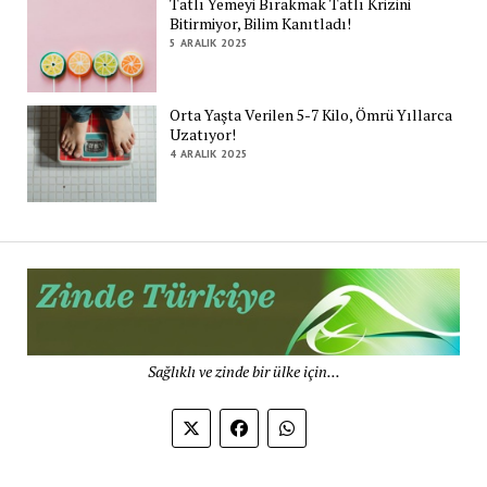
Tatlı Yemeyi Bırakmak Tatlı Krizini
Bitirmiyor, Bilim Kanıtladı!
5 ARALIK 2025
Orta Yaşta Verilen 5-7 Kilo, Ömrü Yıllarca
Uzatıyor!
4 ARALIK 2025
Zi
Tü
De
Sağlıklı ve zinde bir ülke için...