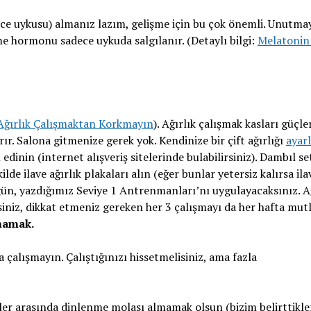
gece uykusu) almanız lazım, gelişme için bu çok önemli. Unutmay
 hormonu sadece uykuda salgılanır. (Detaylı bilgi:
Melatonin
Ağırlık Çalışmaktan Korkmayın
). Ağırlık çalışmak kasları güçlen
ır. Salona gitmenize gerek yok. Kendinize bir çift ağırlığı
ayarl
 edinin (internet alışveriş sitelerinde bulabilirsiniz). Dambıl s
e ilave ağırlık plakaları alın (eğer bunlar yetersiz kalırsa ila
 3 gün, yazdığımız Seviye 1 Antrenmanları’nı uygulayacaksınız. A
irsiniz, dikkat etmeniz gereken her 3 çalışmayı da her hafta mut
şmamak.
 çalışmayın. Çalıştığınızı hissetmelisiniz, ama fazla
tler arasında dinlenme molası almamak olsun (bizim belirttikle