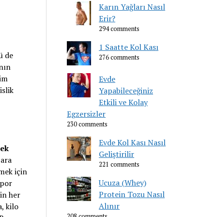
Karın Yağları Nasıl
Erir?
294 comments
1 Saatte Kol Kası
ü de
276 comments
nın
rim
Evde
slik
Yapabileceğiniz
Etkili ve Kolay
Egzersizler
230 comments
Evde Kol Kası Nasıl
ek
Geliştirilir
 ara
221 comments
mek için
Ucuza (Whey)
spor
Protein Tozu Nasıl
in her
Alınır
, kilo
208 comments