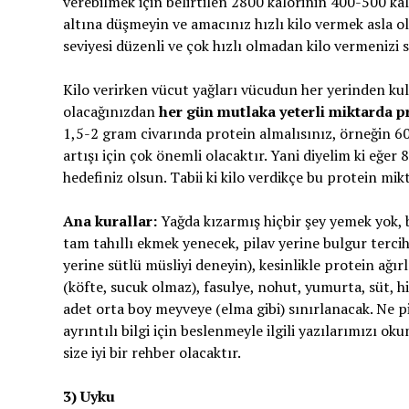
verebilmek için belirtilen 2800 kalorinin 400-500 ka
altına düşmeyin ve amacınız hızlı kilo vermek asla olm
seviyesi düzenli ve çok hızlı olmadan kilo vermenizi s
Kilo verirken vücut yağları vücudun her yerinden kull
olacağınızdan
her gün mutlaka yeterli miktarda 
1,5-2 gram civarında protein almalısınız, örneğin 60
artışı için çok önemli olacaktır. Yani diyelim ki eğe
hedefiniz olsun. Tabii ki kilo verdikçe bu protein mikt
Ana kurallar:
Yağda kızarmış hiçbir şey yemek yok, 
tam tahıllı ekmek yenecek, pilav yerine bulgur tercih
yerine sütlü müsliyi deneyin), kesinlikle protein ağırl
(köfte, sucuk olmaz), fasulye, nohut, yumurta, süt, h
adet orta boy meyveye (elma gibi) sınırlanacak. Ne pi
ayrıntılı bilgi için beslenmeyle ilgili yazılarımızı 
size iyi bir rehber olacaktır.
3) Uyku