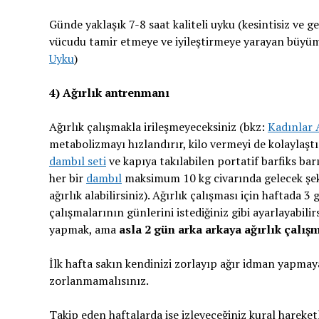
Günde yaklaşık 7-8 saat kaliteli uyku (kesintisiz ve 
vücudu tamir etmeye ve iyileştirmeye yarayan büyüme
Uyku
)
4) Ağırlık antrenmanı
Ağırlık çalışmakla irileşmeyeceksiniz (bkz:
Kadınlar 
metabolizmayı hızlandırır, kilo vermeyi de kolaylaştır
dambıl seti
ve kapıya takılabilen portatif barfiks barı
her bir
dambıl
maksimum 10 kg civarında gelecek şekild
ağırlık alabilirsiniz). Ağırlık çalışması için haftada
çalışmalarının günlerini istediğiniz gibi ayarlayabil
yapmak, ama
asla 2 gün arka arkaya ağırlık çalı
İlk hafta sakın kendinizi zorlayıp ağır idman yapmaya
zorlanmamalısınız.
Takip eden haftalarda ise izleyeceğiniz kural hareke