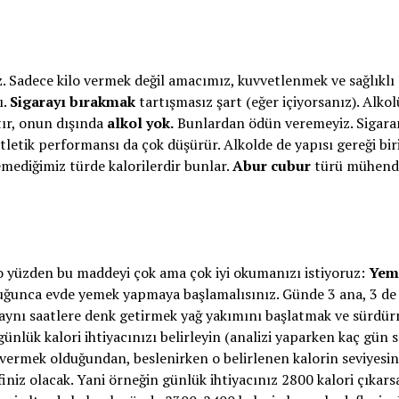
. Sadece kilo vermek değil amacımız, kuvvetlenmek ve sağlıklı
ı.
Sigarayı bırakmak
tartışmasız şart (eğer içiyorsanız). Alkol
tır, onun dışında
alkol yok.
Bunlardan ödün veremeyiz. Sigara
letik performansı da çok düşürür. Alkolde de yapısı gereği bi
mediğimiz türde kalorilerdir bunlar.
Abur cubur
türü mühendi
o yüzden bu maddeyi çok ama çok iyi okumanızı istiyoruz:
Yem
unca evde yemek yapmaya başlamalısınız. Günde 3 ana, 3 de
aynı saatlere denk getirmek yağ yakımını başlatmak ve sürdür
ünlük kalori ihtiyacınızı belirleyin (analizi yaparken kaç gün 
o vermek olduğundan, beslenirken o belirlenen kalorin seviyesin
niz olacak. Yani örneğin günlük ihtiyacınız 2800 kalori çıkarsa