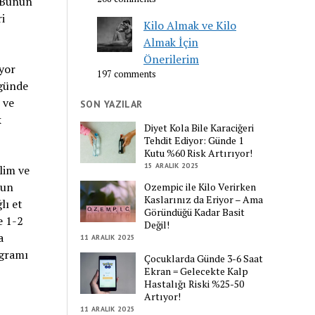
. Bunun
ri
Kilo Almak ve Kilo
Almak İçin
Önerilerim
ıyor
197 comments
 günde
 ve
SON YAZILAR
k
Diyet Kola Bile Karaciğeri
Tehdit Ediyor: Günde 1
Kutu %60 Risk Artırıyor!
15 ARALIK 2025
lim ve
nun
Ozempic ile Kilo Verirken
Kaslarınız da Eriyor – Ama
lı et
Göründüğü Kadar Basit
e 1-2
Değil!
a
11 ARALIK 2025
ogramı
Çocuklarda Günde 3-6 Saat
Ekran = Gelecekte Kalp
Hastalığı Riski %25-50
Artıyor!
11 ARALIK 2025