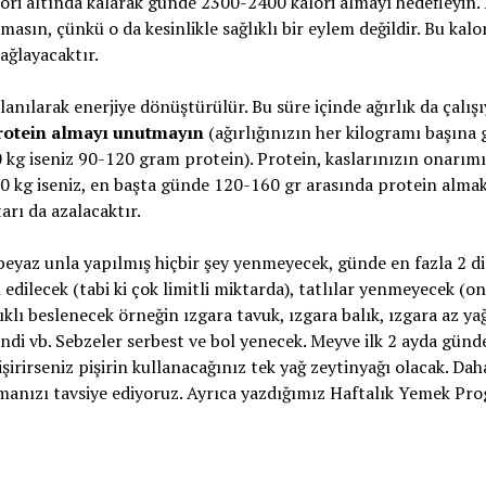
lori altında kalarak günde 2300-2400 kalori almayı hedefleyin
asın, çünkü o da kesinlikle sağlıklı bir eylem değildir. Bu kalo
ağlayacaktır.
anılarak enerjiye dönüştürülür. Bu süre içinde ağırlık da çalış
protein almayı unutmayın
(ağırlığınızın her kilogramı başına
 kg iseniz 90-120 gram protein). Protein, kaslarınızın onarımı
r 80 kg iseniz, en başta günde 120-160 gr arasında protein alma
arı da azalacaktır.
beyaz unla yapılmış hiçbir şey yenmeyecek, günde en fazla 2 di
 edilecek (tabi ki çok limitli miktarda), tatlılar yenmeyecek (o
ıklı beslenecek örneğin ızgara tavuk, ızgara balık, ızgara az yağ
indi vb. Sebzeler serbest ve bol yenecek. Meyve ilk 2 ayda günd
şirirseniz pişirin kullanacağınız tek yağ zeytinyağı olacak. Dah
okumanızı tavsiye ediyoruz. Ayrıca yazdığımız Haftalık Yemek Pr