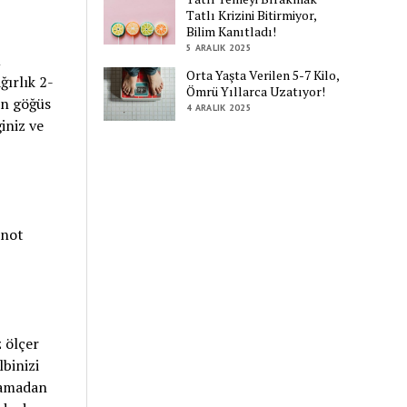
Tatlı Krizini Bitirmiyor,
Bilim Kanıtladı!
5 ARALIK 2025
u
Orta Yaşta Verilen 5-7 Kilo,
ğırlık 2-
Ömrü Yıllarca Uzatıyor!
in göğüs
4 ARALIK 2025
iniz ve
 not
z ölçer
lbinizi
şlamadan