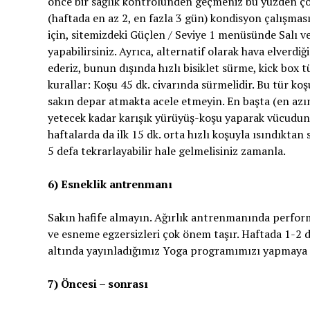
önce bir sağlık kontrolünden geçmeniz bu yüzden çok
(haftada en az 2, en fazla 3 gün) kondisyon çalışması
için, sitemizdeki Güçlen / Seviye 1 menüsünde Salı
yapabilirsiniz. Ayrıca, alternatif olarak hava elverdi
ederiz, bunun dışında hızlı bisiklet sürme, kick box t
kurallar: Koşu 45 dk. civarında sürmelidir. Bu tür 
sakın depar atmakta acele etmeyin. En başta (en azın
yetecek kadar karışık yürüyüş-koşu yaparak vücudunu
haftalarda da ilk 15 dk. orta hızlı koşuyla ısındıktan
5 defa tekrarlayabilir hale gelmelisiniz zamanla.
6) Esneklik antrenmanı
Sakın hafife almayın. Ağırlık antrenmanında perfor
ve esneme egzersizleri çok önem taşır. Haftada 1-2
altında yayınladığımız Yoga programımızı yapmaya ç
7) Öncesi – sonrası