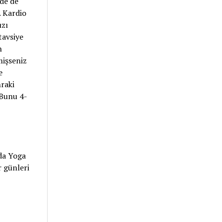
rde de
. Kardio
ızı
tavsiye
n
mişseniz
e
raki
 Bunu 4-
da Yoga
 günleri