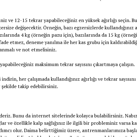
iz ve 12-15 tekrar yapabileceğiniz en yüksek ağırlığı seçin. B
ersize değişecektir. Örneğin, bazı egzersizlerde kullandığınız a
azılarında 4 kg (örneğin pazu için), bazılarında da 15 kg (örneğ
 ifade etmez, deneme yanılma ile her kas grubu için kaldırabildiğ
lanmalı ve not etmelisiniz.
 yapabileceğiniz maksimum tekrar sayısını çıkartmaya çalışın.
i indirin, her çalışmada kullandığınız ağırlığı ve tekrar sayısını
 şekilde takip edebilirsiniz.
deriz. Bunu da internet sitelerinde kolayca bulabilirsiniz. Nabı
ar ve özellikle kalp sağlığınız ile ilgili bir probleminiz varsa ka
ardımcı olur. Daima belirttiğimiz üzere, antrenmanlarımıza ba