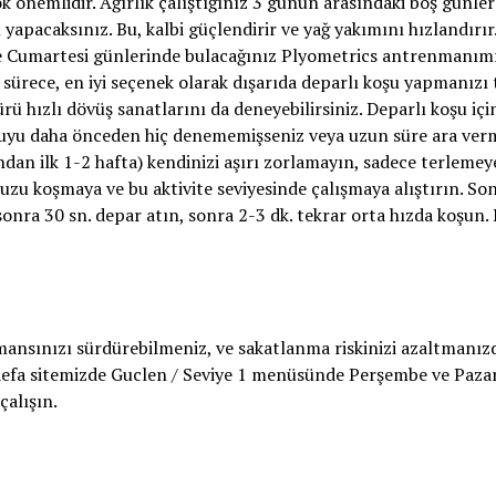
 önemlidir. Ağırlık çalıştığınız 3 günün arasındaki boş günle
 yapacaksınız. Bu, kalbi güçlendirir ve yağ yakımını hızlandırır
 ve Cumartesi günlerinde bulacağınız Plyometrics antrenmanım
ği sürece, en iyi seçenek olarak dışarıda deparlı koşu yapmanızı 
ürü hızlı dövüş sanatlarını da deneyebilirsiniz. Deparlı koşu içi
koşuyu daha önceden hiç denememişseniz veya uzun süre ara ver
dan ilk 1-2 hafta) kendinizi aşırı zorlamayın, sadece terlemey
zu koşmaya ve bu aktivite seviyesinde çalışmaya alıştırın. Son
 sonra 30 sn. depar atın, sonra 2-3 dk. tekrar orta hızda koşun.
mansınızı sürdürebilmeniz, ve sakatlanma riskinizi azaltmanız
 defa sitemizde Guclen / Seviye 1 menüsünde Perşembe ve Pazar
alışın.