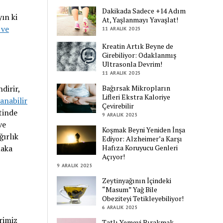
Dakikada Sadece +14 Adım
ın ki
At, Yaşlanmayı Yavaşlat!
 ve
11 ARALIK 2025
Kreatin Artık Beyne de
Girebiliyor: Odaklanmış
Ultrasonla Devrim!
11 ARALIK 2025
dirir,
Bağırsak Mikropların
Lifleri Ekstra Kaloriye
anabilir
Çevirebilir
etinde
9 ARALIK 2025
ve
Koşmak Beyni Yeniden İnşa
ğırlık
Ediyor: Alzheimer’a Karşı
laka
Hafıza Koruyucu Genleri
Açıyor!
9 ARALIK 2025
Zeytinyağının İçindeki
“Masum” Yağ Bile
Obeziteyi Tetikleyebiliyor!
6 ARALIK 2025
rimiz
Tatlı Yemeyi Bırakmak