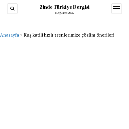
Zinde Türkiye Dergisi
menüy
aç
8 Ağustos 2026
Anasayfa
»
Kuş katili hızlı trenlerimize çözüm önerileri