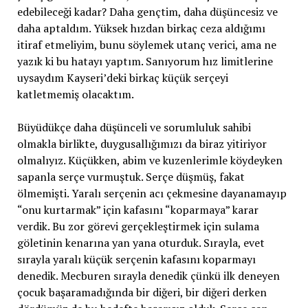
edebileceği kadar? Daha gençtim, daha düşüncesiz ve
daha aptaldım. Yüksek hızdan birkaç ceza aldığımı
itiraf etmeliyim, bunu söylemek utanç verici, ama ne
yazık ki bu hatayı yaptım. Sanıyorum hız limitlerine
uysaydım Kayseri’deki birkaç küçük serçeyi
katletmemiş olacaktım.
Büyüdükçe daha düşünceli ve sorumluluk sahibi
olmakla birlikte, duygusallığımızı da biraz yitiriyor
olmalıyız. Küçükken, abim ve kuzenlerimle köydeyken
sapanla serçe vurmuştuk. Serçe düşmüş, fakat
ölmemişti. Yaralı serçenin acı çekmesine dayanamayıp
“onu kurtarmak” için kafasını “koparmaya” karar
verdik. Bu zor görevi gerçekleştirmek için sulama
göletinin kenarına yan yana oturduk. Sırayla, evet
sırayla yaralı küçük serçenin kafasını koparmayı
denedik. Mecburen sırayla denedik çünkü ilk deneyen
çocuk başaramadığında bir diğeri, bir diğeri derken