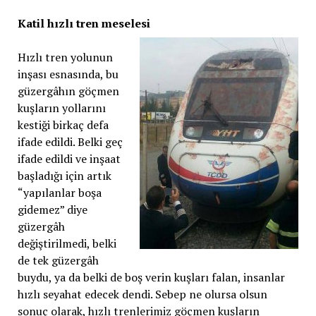
Katil hızlı tren meselesi
Hızlı tren yolunun
inşası esnasında, bu
güzergâhın göçmen
kuşların yollarını
kestiği birkaç defa
ifade edildi. Belki geç
ifade edildi ve inşaat
başladığı için artık
“yapılanlar boşa
gidemez” diye
güzergâh
değiştirilmedi, belki
de tek güzergâh
buydu, ya da belki de boş verin kuşları falan, insanlar
hızlı seyahat edecek dendi. Sebep ne olursa olsun
sonuç olarak, hızlı trenlerimiz göçmen kuşların