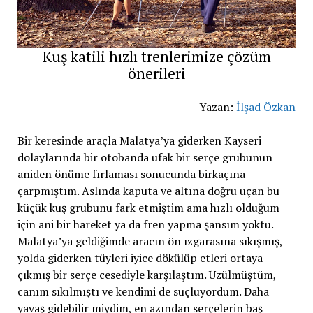
Kuş katili hızlı trenlerimize çözüm
önerileri
Yazan:
İlşad Özkan
Bir keresinde araçla Malatya’ya giderken Kayseri
dolaylarında bir otobanda ufak bir serçe grubunun
aniden önüme fırlaması sonucunda birkaçına
çarpmıştım. Aslında kaputa ve altına doğru uçan bu
küçük kuş grubunu fark etmiştim ama hızlı olduğum
için ani bir hareket ya da fren yapma şansım yoktu.
Malatya’ya geldiğimde aracın ön ızgarasına sıkışmış,
yolda giderken tüyleri iyice dökülüp etleri ortaya
çıkmış bir serçe cesediyle karşılaştım. Üzülmüştüm,
canım sıkılmıştı ve kendimi de suçluyordum. Daha
yavaş gidebilir miydim, en azından serçelerin baş