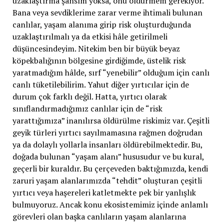
uzaklaştırma şansım yoksa, onu öldürmem gerekiyor.
Bana veya sevdiklerime zarar verme ihtimali bulunan
canlılar, yaşam alanıma girip risk oluşturduğunda
uzaklaştırılmalı ya da etkisi hâle getirilmeli
düşüncesindeyim. Nitekim ben bir büyük beyaz
köpekbalığının bölgesine girdiğimde, üstelik risk
yaratmadığım hâlde, sırf “yenebilir” olduğum için canlı
canlı tüketilebilirim. Yahut diğer yırtıcılar için de
durum çok farklı değil. Hatta, yırtıcı olarak
sınıflandırmadığımız canlılar için de “risk
yarattığımıza” inanılırsa öldürülme riskimiz var. Çeşitli
geyik türleri yırtıcı sayılmamasına rağmen doğrudan
ya da dolaylı yollarla insanları öldürebilmektedir. Bu,
doğada bulunan “yaşam alanı” hususudur ve bu kural,
geçerli bir kuraldır. Bu çerçeveden baktığımızda, kendi
zaruri yaşam alanlarımızda “tehdit” oluşturan çeşitli
yırtıcı veya haşereleri katletmekte pek bir yanlışlık
bulmuyoruz. Ancak konu ekosistemimiz içinde anlamlı
görevleri olan başka canlıların yaşam alanlarına