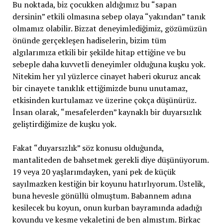
Bu noktada, biz çocukken aldığımız bu “sapan
dersinin” etkili olmasına sebep olaya “yakından” tanık
olmamız olabilir. Bizzat deneyimlediğimiz, gözümüzün
önünde gerçekleşen hadiselerin, bizim tüm
algılarımıza etkili bir şekilde hitap ettiğine ve bu
sebeple daha kuvvetli deneyimler olduğuna kuşku yok.
Nitekim her yıl yüzlerce cinayet haberi okuruz ancak
bir cinayete tanıklık ettiğimizde bunu unutamaz,
etkisinden kurtulamaz ve üzerine çokça düşünürüz.
İnsan olarak, “mesafelerden” kaynaklı bir duyarsızlık
geliştirdiğimize de kuşku yok.
Fakat “duyarsızlık” söz konusu olduğunda,
mantaliteden de bahsetmek gerekli diye düşünüyorum.
19 veya 20 yaşlarımdayken, yani pek de küçük
sayılmazken kestiğin bir koyunu hatırlıyorum. Üstelik,
buna hevesle gönüllü olmuştum. Babannem adına
kesilecek bu koyun, onun kurban bayramında adadığı
koyundu ve kesme vekaletini de ben almıştım. Birkaç