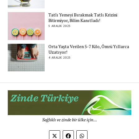
Tatlı Yemeyi Bırakmak Tatlı Krizini
Bitirmiyor, Bilim Kanıtladı!
5 ARALIK 2025
Orta Yaşta Verilen 5-7 Kilo, Ömrü Yıllarca
Uzatıyor!
4 ARALIK 2025
Zi
Tü
De
Sağlıklı ve zinde bir ülke için...