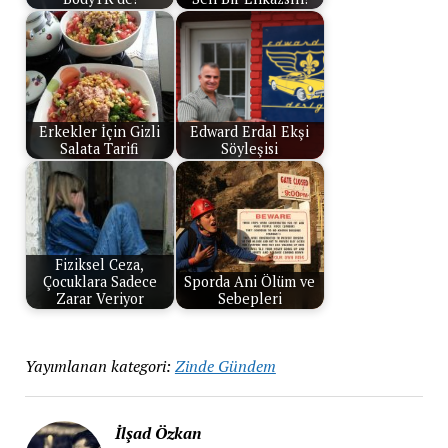
Erkekler İçin Gizli
Edward Erdal Ekşi
Salata Tarifi
Söyleşisi
Fiziksel Ceza,
Çocuklara Sadece
Sporda Ani Ölüm ve
Zarar Veriyor
Sebepleri
Yayımlanan kategori:
Zinde Gündem
İlşad Özkan