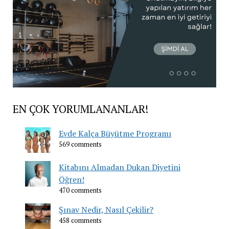
EN ÇOK YORUMLANANLAR!
Evde Kalça Büyütme Programı
569 comments
Kitabını Almadan Dukan Diyetini
Öğren!
470 comments
Şınav Nedir, Nasıl Çekilir?
458 comments