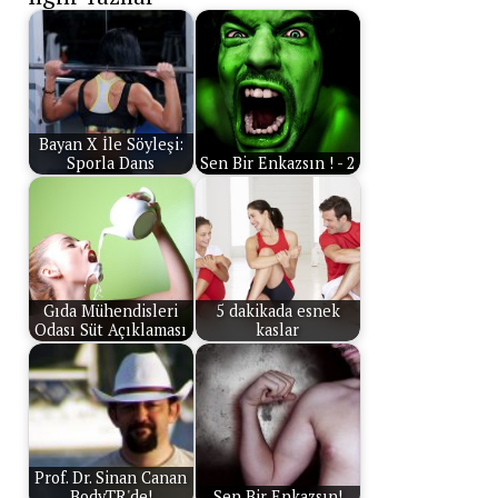
Bayan X İle Söyleşi:
Sporla Dans
Sen Bir Enkazsın ! - 2
Gıda Mühendisleri
5 dakikada esnek
Odası Süt Açıklaması
kaslar
Prof. Dr. Sinan Canan
BodyTR'de!
Sen Bir Enkazsın!