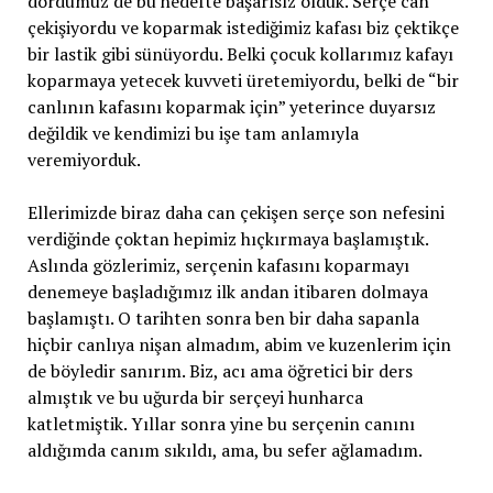
dördümüz de bu hedefte başarısız olduk. Serçe can
çekişiyordu ve koparmak istediğimiz kafası biz çektikçe
bir lastik gibi sünüyordu. Belki çocuk kollarımız kafayı
koparmaya yetecek kuvveti üretemiyordu, belki de “bir
canlının kafasını koparmak için” yeterince duyarsız
değildik ve kendimizi bu işe tam anlamıyla
veremiyorduk.
Ellerimizde biraz daha can çekişen serçe son nefesini
verdiğinde çoktan hepimiz hıçkırmaya başlamıştık.
Aslında gözlerimiz, serçenin kafasını koparmayı
denemeye başladığımız ilk andan itibaren dolmaya
başlamıştı. O tarihten sonra ben bir daha sapanla
hiçbir canlıya nişan almadım, abim ve kuzenlerim için
de böyledir sanırım. Biz, acı ama öğretici bir ders
almıştık ve bu uğurda bir serçeyi hunharca
katletmiştik. Yıllar sonra yine bu serçenin canını
aldığımda canım sıkıldı, ama, bu sefer ağlamadım.