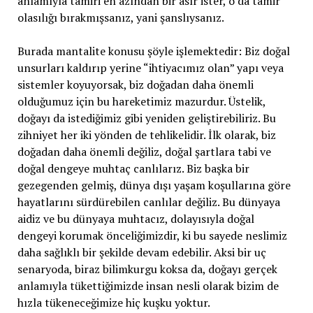
anlamıyla tamiri en azından bir asır ister, o da tamir
olasılığı bırakmışsanız, yani şanslıysanız.
Burada mantalite konusu şöyle işlemektedir: Biz doğal
unsurları kaldırıp yerine “ihtiyacımız olan” yapı veya
sistemler koyuyorsak, biz doğadan daha önemli
olduğumuz için bu hareketimiz mazurdur. Üstelik,
doğayı da istediğimiz gibi yeniden geliştirebiliriz. Bu
zihniyet her iki yönden de tehlikelidir. İlk olarak, biz
doğadan daha önemli değiliz, doğal şartlara tabi ve
doğal dengeye muhtaç canlılarız. Biz başka bir
gezegenden gelmiş, dünya dışı yaşam koşullarına göre
hayatlarını sürdürebilen canlılar değiliz. Bu dünyaya
aidiz ve bu dünyaya muhtacız, dolayısıyla doğal
dengeyi korumak önceliğimizdir, ki bu sayede neslimiz
daha sağlıklı bir şekilde devam edebilir. Aksi bir uç
senaryoda, biraz bilimkurgu koksa da, doğayı gerçek
anlamıyla tükettiğimizde insan nesli olarak bizim de
hızla tükeneceğimize hiç kuşku yoktur.