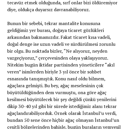
tecavüz etmek olduğunda, sırf onlar bizi öldüremiyor
diye, oldukça duyarsız davranabiliyoruz.
Bunun bir sebebi, tekrar mantalite konusuna
geldiğimiz yer burası, doğaya ticaret gözlükleri
arkasından bakmamızdır. Fakat ticaret kısa vadeli,
doğal denge ise uzun vadeli ve sürdürülmesi zorunlu
bir olgu. Bu noktada bizler, “Ne alıyoruz, neyden
vazgeçiyoruz,” çerçevesinden olaya yaklaşıyoruz.
Nitekim bugün iktidar partisinden yöneticilere “akıl
veren” isimlerden biriyle 3 yıl önce bir sohbet
esnasında tanışmıştık. Konu nasıl oldu bilmem,
ağaçlara gelmişti. Bu bey, ağaç meselesinin çok
büyütüldüğünden dem vurmuştu, ona göre ağaç
kesilmesi büyütülecek bir şey değildi çünkü yenilerini
dikip 30-40 yıl gibi bir sürede istediğimiz alanı tekrar
ağaçlandırabiliyorduk. Örnek olarak İstanbul’u verdi,
bundan 50 sene önce hiçbir ağaç olmayan İstanbul’un
çeşitli bölgelerinden bahisle, bugün buraların yemyeşil