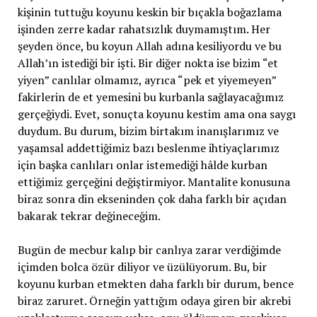
kişinin tuttuğu koyunu keskin bir bıçakla boğazlama
işinden zerre kadar rahatsızlık duymamıştım. Her
şeyden önce, bu koyun Allah adına kesiliyordu ve bu
Allah’ın istediği bir işti. Bir diğer nokta ise bizim “et
yiyen” canlılar olmamız, ayrıca “pek et yiyemeyen”
fakirlerin de et yemesini bu kurbanla sağlayacağımız
gerçeğiydi. Evet, sonuçta koyunu kestim ama ona saygı
duydum. Bu durum, bizim birtakım inanışlarımız ve
yaşamsal addettiğimiz bazı beslenme ihtiyaçlarımız
için başka canlıları onlar istemediği hâlde kurban
ettiğimiz gerçeğini değiştirmiyor. Mantalite konusuna
biraz sonra din ekseninden çok daha farklı bir açıdan
bakarak tekrar değineceğim.
Bugün de mecbur kalıp bir canlıya zarar verdiğimde
içimden bolca özür diliyor ve üzülüyorum. Bu, bir
koyunu kurban etmekten daha farklı bir durum, bence
biraz zaruret. Örneğin yattığım odaya giren bir akrebi