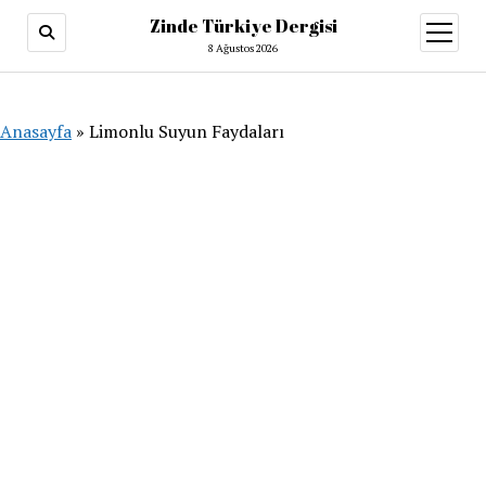
Zinde Türkiye Dergisi
menüy
aç
8 Ağustos 2026
Anasayfa
»
Limonlu Suyun Faydaları