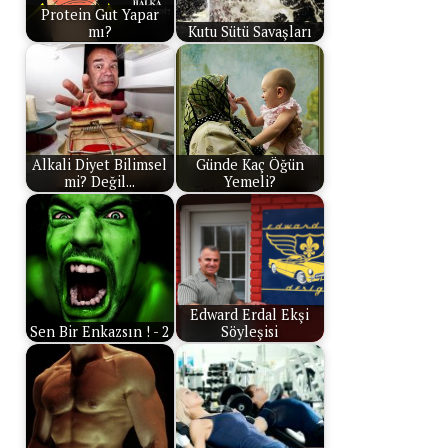
Protein Gut Yapar
mı?
Kutu Sütü Savaşları
Alkali Diyet Bilimsel
Günde Kaç Öğün
mi? Değil...
Yemeli?
Edward Erdal Ekşi
Sen Bir Enkazsın ! - 2
Söyleşisi