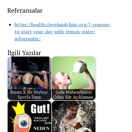
Referansalar
https://health.clevelandclinic.org/7-reasons-
to-start-your-day-with-lemon-water-
infographic/
İlgili Yazılar
Bayan X İle Söyleşi:
Gıda Mühendisleri
Sporla Dans
Odası Süt Açıklaması