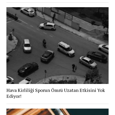
Hava Kirliliği Sporun Ömrü Uzatan Etkisini Yok
Ediyor!