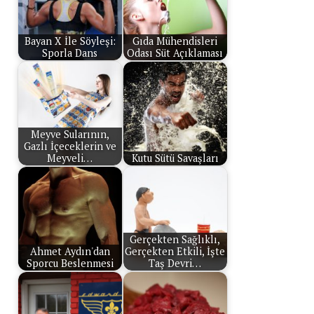
Bayan X İle Söyleşi:
Gıda Mühendisleri
Sporla Dans
Odası Süt Açıklaması
Meyve Sularının,
Gazlı İçeceklerin ve
Meyveli…
Kutu Sütü Savaşları
Gerçekten Sağlıklı,
Ahmet Aydın'dan
Gerçekten Etkili, İşte
Sporcu Beslenmesi
Taş Devri…