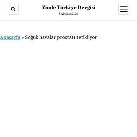
Zinde Türkiye Dergisi
menüy
aç
8 Ağustos 2026
Anasayfa
»
Soğuk havalar prostatı tetikliyor