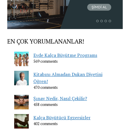
EN ÇOK YORUMLANANLAR!
Evde Kalça Büyütme Programı
569 comments
Kitabını Almadan Dukan Diyetini
Öğren!
470 comments
Şınav Nedir, Nasıl Çekilir?
458 comments
Kalça Büyütücü Egzersizler
402 comments