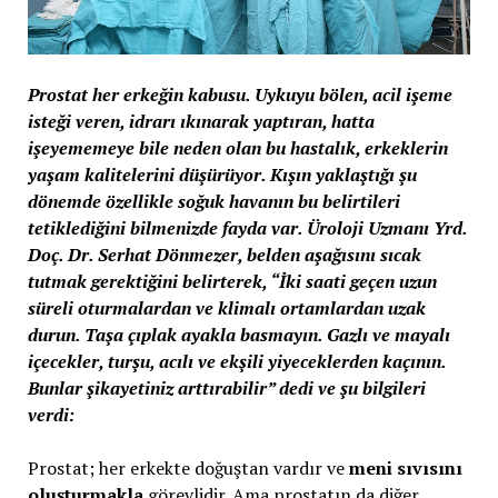
Prostat her erkeğin kabusu. Uykuyu bölen, acil işeme
isteği veren, idrarı ıkınarak yaptıran, hatta
işeyememeye bile neden olan bu hastalık, erkeklerin
yaşam kalitelerini düşürüyor. Kışın yaklaştığı şu
dönemde özellikle soğuk havanın bu belirtileri
tetiklediğini bilmenizde fayda var. Üroloji Uzmanı Yrd.
Doç. Dr. Serhat Dönmezer, belden aşağısını sıcak
tutmak gerektiğini belirterek, “İki saati geçen uzun
süreli oturmalardan ve klimalı ortamlardan uzak
durun. Taşa çıplak ayakla basmayın. Gazlı ve mayalı
içecekler, turşu, acılı ve ekşili yiyeceklerden kaçının.
Bunlar şikayetiniz arttırabilir” dedi ve şu bilgileri
verdi:
Prostat; her erkekte doğuştan vardır ve
meni sıvısını
oluşturmakla
görevlidir. Ama prostatın da diğer