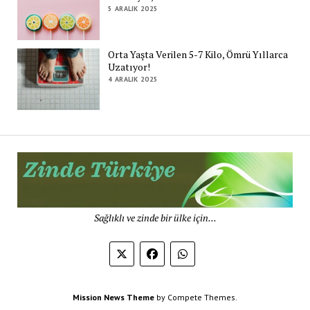
5 ARALIK 2025
Orta Yaşta Verilen 5-7 Kilo, Ömrü Yıllarca
Uzatıyor!
4 ARALIK 2025
Zi
Tü
De
Sağlıklı ve zinde bir ülke için...
Mission News Theme
by Compete Themes.