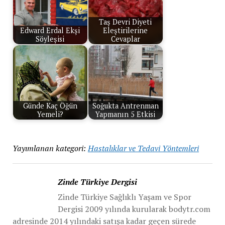
Taş Devri Diyeti
Edward Erdal Ekşi
Eleştirilerine
Söyleşisi
Cevaplar
Günde Kaç Öğün
Soğukta Antrenman
Yemeli?
Yapmanın 5 Etkisi
Yayımlanan kategori:
Hastalıklar ve Tedavi Yöntemleri
Zinde Türkiye Dergisi
Zinde Türkiye Sağlıklı Yaşam ve Spor
Dergisi 2009 yılında kurularak bodytr.com
adresinde 2014 yılındaki satışa kadar geçen sürede