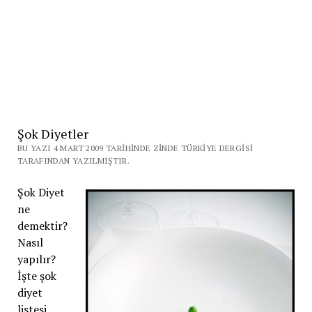
Şok Diyetler
BU YAZI 4 MART 2009 TARIHINDE ZINDE TÜRKIYE DERGISI
TARAFINDAN YAZILMIŞTIR.
Şok Diyet
ne
demektir?
Nasıl
yapılır?
İşte şok
diyet
listesi….