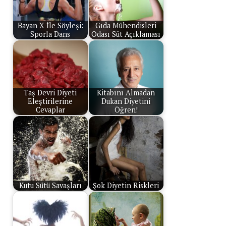
Bayan X İle Söyleşi:
Gıda Mühendisleri
Sporla Dans
Odası Süt Açıklaması
Taş Devri Diyeti
Kitabını Almadan
Eleştirilerine
Dukan Diyetini
Cevaplar
Öğren!
Kutu Sütü Savaşları
Şok Diyetin Riskleri