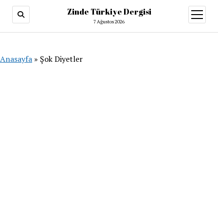
Zinde Türkiye Dergisi
menüy
aç
7 Ağustos 2026
Anasayfa
»
Şok Diyetler