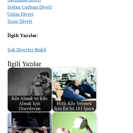
Soğan Çorbası Diyeti
Üzüm Diyeti
Zone Diyeti
İlgili Yazılar:
Şok Diyetler Riskli
İlgili Yazılar
Kilo Almak ve Kilo
Almak İçin
Hızlı Kilo Vermek
Önerilerim
İçin En İyi 101 İpucu