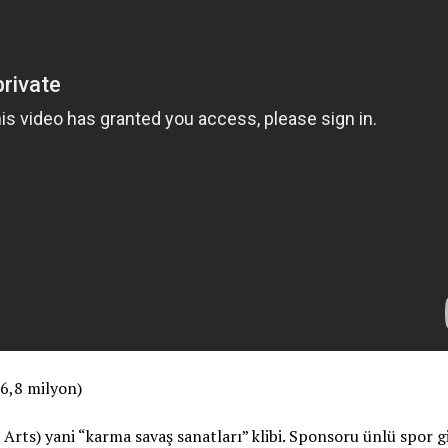
6,8 milyon)
Arts) yani “karma savaş sanatları” klibi. Sponsoru ünlü spor g