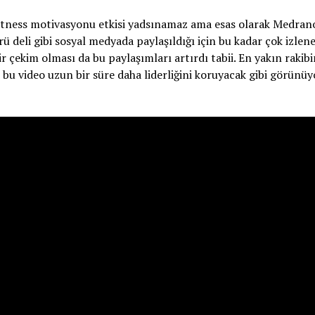
 Fitness motivasyonu etkisi yadsınamaz ama esas olarak Medra
ürü deli gibi sosyal medyada paylaşıldığı için bu kadar çok izlen
çekim olması da bu paylaşımları artırdı tabii. En yakın rakib
bu video uzun bir süre daha liderliğini koruyacak gibi görünüy