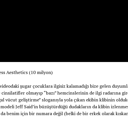
ess Aesthetics (10 milyon)
 videodaki şugar çocuklara ilgisiz kalamadığı bize gelen duyuml
 cinsilatifler olmayıp “bazı” hemcinslerinin de ilgi radarına gir
l vücut geliştirme” sloganıyla yola çıkan ekibin klibinin oldukç
s modeli Jeff Said’in büzüştürdüğü dudakların da klibin izlenme
da benim için bir numara değil (belki de bir erkek olarak kısk