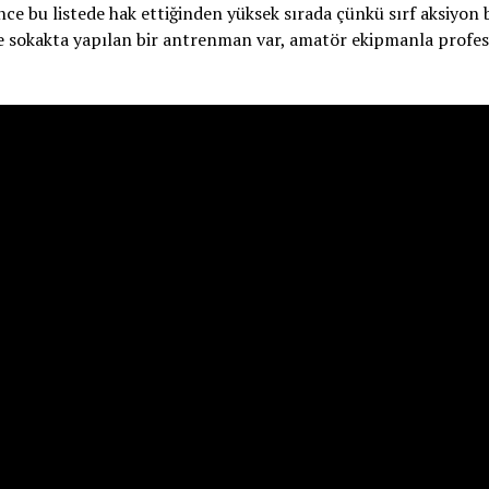
e bu listede hak ettiğinden yüksek sırada çünkü sırf aksiyon 
ne sokakta yapılan bir antrenman var, amatör ekipmanla profe