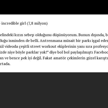
ncredible girl (7,8 milyon)
elindeki kızın sebep olduğunu düşünüyorum. Bunun dışında, 
lduğu isminden de belli. Antrenmana müsait bir parkı işgal ede
videoda çeşitli street workout ekiplerinin yanı sıra profesy
bizde niye böyle parklar yok!” diye bol bol paylaşılmıştı Faceboo
dan ve bence pek iyi değil. Fakat amatör çekimlerin güzel karışt
ortada.