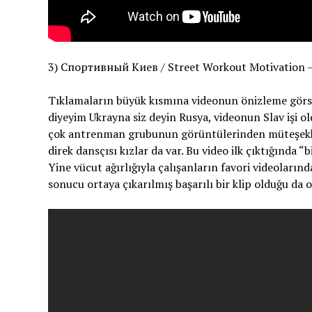
3) Спортивный Киев / Street Workout Motivation – i
Tıklamaların büyük kısmına videonun önizleme görs
diyeyim Ukrayna siz deyin Rusya, videonun Slav işi o
çok antrenman grubunun görüntülerinden müteşekkil 
direk dansçısı kızlar da var. Bu video ilk çıktığında “
Yine vücut ağırlığıyla çalışanların favori videoların
sonucu ortaya çıkarılmış başarılı bir klip olduğu da 