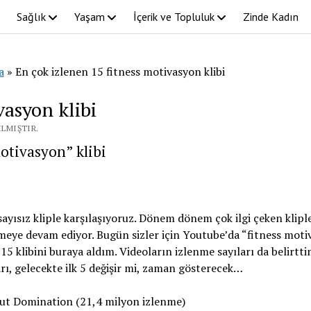
Sağlık
Yaşam
İçerik ve Topluluk
Zinde Kadın
a
»
En çok izlenen 15 fitness motivasyon klibi
vasyon klibi
ILMIŞTIR.
otivasyon” klibi
yısız kliple karşılaşıyoruz. Dönem dönem çok ilgi çeken kliple
ekmeye devam ediyor. Bugün sizler için Youtube’da “fitness moti
15 klibini buraya aldım. Videoların izlenme sayıları da belirtt
arı, gelecekte ilk 5 değişir mi, zaman gösterecek…
t Domination (21,4 milyon izlenme)