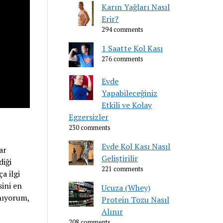
Karın Yağları Nasıl
Erir?
294 comments
1 Saatte Kol Kası
276 comments
Evde
Yapabileceğiniz
Etkili ve Kolay
Egzersizler
230 comments
Evde Kol Kası Nasıl
ar
Geliştirilir
diği
221 comments
a ilgi
sini en
Ucuza (Whey)
anıyorum,
Protein Tozu Nasıl
Alınır
208 comments