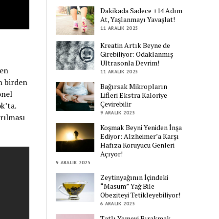
Dakikada Sadece +14 Adım
At, Yaşlanmayı Yavaşlat!
11 ARALIK 2025
Kreatin Artık Beyne de
Girebiliyor: Odaklanmış
Ultrasonla Devrim!
ben
11 ARALIK 2025
n birden
Bağırsak Mikropların
onel
Lifleri Ekstra Kaloriye
Çevirebilir
k’ta.
9 ARALIK 2025
ırılması
Koşmak Beyni Yeniden İnşa
Ediyor: Alzheimer’a Karşı
Hafıza Koruyucu Genleri
Açıyor!
9 ARALIK 2025
Zeytinyağının İçindeki
“Masum” Yağ Bile
Obeziteyi Tetikleyebiliyor!
6 ARALIK 2025
Tatlı Yemeyi Bırakmak