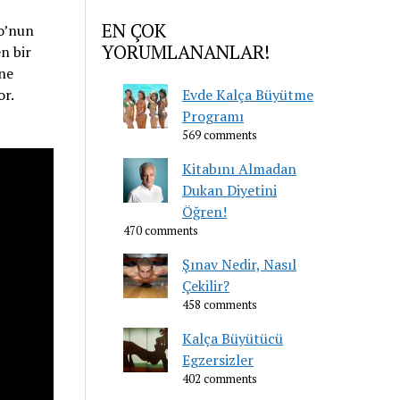
EN ÇOK
no’nun
YORUMLANANLAR!
en bir
ine
or.
Evde Kalça Büyütme
Programı
569 comments
Kitabını Almadan
Dukan Diyetini
Öğren!
470 comments
Şınav Nedir, Nasıl
Çekilir?
458 comments
Kalça Büyütücü
Egzersizler
402 comments