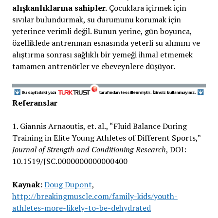
alışkanlıklarına sahipler.
Çocuklara içirmek için
sıvılar bulundurmak, su durumunu korumak için
yeterince verimli değil. Bunun yerine, gün boyunca,
özelliklede antrenman esnasında yeterli su alımını ve
alıştırma sonrası sağlıklı bir yemeği ihmal etmemek
tamamen antrenörler ve ebeveynlere düşüyor.
Referanslar
1. Giannis Arnaoutis, et. al., “Fluid Balance During
Training in Elite Young Athletes of Different Sports,”
Journal of Strength and Conditioning Research
, DOI:
10.1519/JSC.0000000000000400
Kaynak:
Doug Dupont
,
http://breakingmuscle.com/family-kids/youth-
athletes-more-likely-to-be-dehydrated