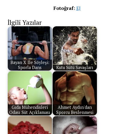
Fotoğraf:
EJ
İlgili Yazılar
Bayan X İle Söyleşi:
Sporla Dans
Kutu Sütü Savaşları
Gıda Mühendisleri
Ahmet Aydın'dan
Odası Süt Açıklaması
Sporcu Beslenmesi