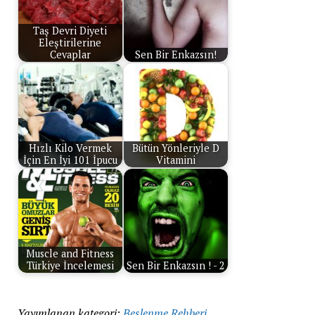
Taş Devri Diyeti
Eleştirilerine
Cevaplar
Sen Bir Enkazsın!
Hızlı Kilo Vermek
Bütün Yönleriyle D
İçin En İyi 101 İpucu
Vitamini
Muscle and Fitness
Türkiye İncelemesi
Sen Bir Enkazsın ! - 2
Yayımlanan kategori:
Beslenme Rehberi