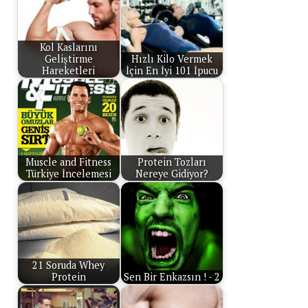
Kol Kaslarını
Geliştirme
Hızlı Kilo Vermek
Hareketleri
İçin En İyi 101 İpucu
Muscle and Fitness
Protein Tozları
Türkiye İncelemesi
Nereye Gidiyor?
21 Soruda Whey
Protein
Sen Bir Enkazsın ! - 2