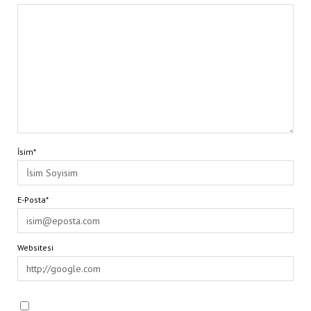
İsim*
E-Posta*
Websitesi