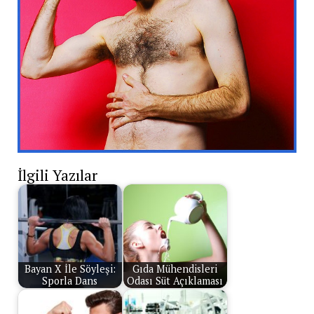
İlgili Yazılar
Bayan X İle Söyleşi:
Gıda Mühendisleri
Sporla Dans
Odası Süt Açıklaması