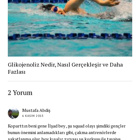
Glikojenoliz Nedir, Nasıl Gerçekleşir ve Daha
Fazlası
2 Yorum
Mustafa Abdiş
6 KASIM 2013
Koparttın beni gene İlşad bey , şu squad olayı şimdiki gençler
bunun önemini anlamadıkları gibi, çakma antrenörlerde
sakatlanma olur, boy kısalır zırvası ve korkusu ile tavsiye