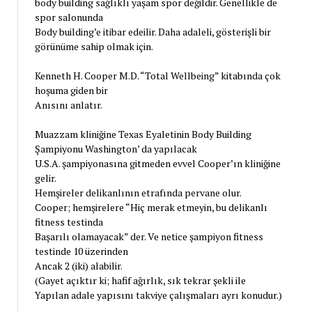
body building sağlıklı yaşam spor değildir. Genellikle de
spor salonunda
Body building’e itibar edeilir. Daha adaleli, gösterişli bir
görünüme sahip olmak için.
Kenneth H. Cooper M.D. “Total Wellbeing” kitabında çok
hoşuma giden bir
Anısını anlatır.
Muazzam kliniğine Texas Eyaletinin Body Building
Şampiyonu Washington’ da yapılacak
U.S.A. şampiyonasına gitmeden evvel Cooper’ın kliniğine
gelir.
Hemşireler delikanlının etrafında pervane olur.
Cooper; hemşirelere “Hiç merak etmeyin, bu delikanlı
fitness testinda
Başarılı olamayacak” der. Ve netice şampiyon fitness
testinde 10 üzerinden
Ancak 2 (iki) alabilir.
(Gayet açıktır ki; hafif ağırlık, sık tekrar şekli ile
Yapılan adale yapısını takviye çalışmaları ayrı konudur.)