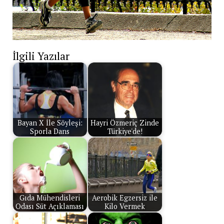
İlgili Yazılar
Bayan X İle Söyleşi:
Hayri Özmeriç Zinde
Sporla Dans
Türkiye'de!
Gıda Mühendisleri
Aerobik Egzersiz ile
Odası Süt Açıklaması
Kilo Vermek