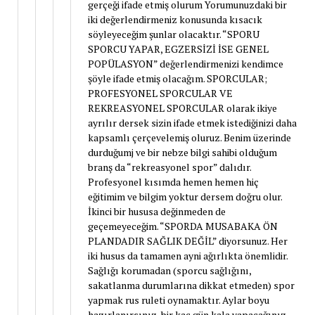
gerçeği ifade etmiş olurum Yorumunuzdaki bir
iki değerlendirmeniz konusunda kısacık
söyleyeceğim şunlar olacaktır. “SPORU
SPORCU YAPAR, EGZERSİZİ İSE GENEL
POPÜLASYON” değerlendirmenizi kendimce
şöyle ifade etmiş olacağım. SPORCULAR;
PROFESYONEL SPORCULAR VE
REKREASYONEL SPORCULAR olarak ikiye
ayrılır dersek sizin ifade etmek istediğinizi daha
kapsamlı çerçevelemiş oluruz. Benim üzerinde
durduğumj ve bir nebze bilgi sahibi olduğum
branş da “rekreasyonel spor” dalıdır.
Profesyonel kısımda hemen hemen hiç
eğitimim ve bilgim yoktur dersem doğru olur.
İkinci bir hususa değinmeden de
geçemeyeceğim. “SPORDA MUSABAKA ÖN
PLANDADIR SAĞLIK DEĞİL” diyorsunuz. Her
iki husus da tamamen ayni ağırlıkta önemlidir.
Sağlığı korumadan (sporcu sağlığını,
sakatlanma durumlarına dikkat etmeden) spor
yapmak rus ruleti oynamaktır. Aylar boyu
hazırlanırsınız, bir kaç gün kala yapacağınız