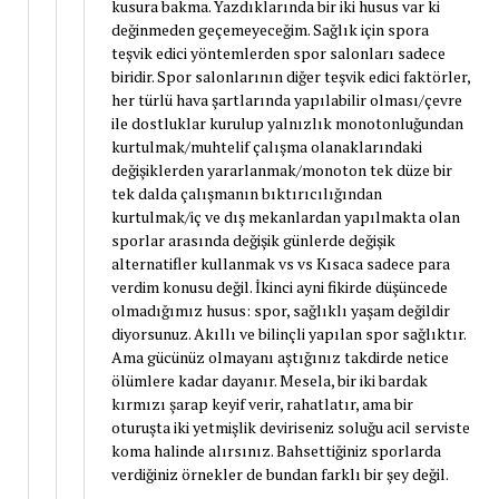
kusura bakma. Yazdıklarında bir iki husus var ki
değinmeden geçemeyeceğim. Sağlık için spora
teşvik edici yöntemlerden spor salonları sadece
biridir. Spor salonlarının diğer teşvik edici faktörler,
her türlü hava şartlarında yapılabilir olması/çevre
ile dostluklar kurulup yalnızlık monotonluğundan
kurtulmak/muhtelif çalışma olanaklarındaki
değişiklerden yararlanmak/monoton tek düze bir
tek dalda çalışmanın bıktırıcılığından
kurtulmak/iç ve dış mekanlardan yapılmakta olan
sporlar arasında değişik günlerde değişik
alternatifler kullanmak vs vs Kısaca sadece para
verdim konusu değil. İkinci ayni fikirde düşüncede
olmadığımız husus: spor, sağlıklı yaşam değildir
diyorsunuz. Akıllı ve bilinçli yapılan spor sağlıktır.
Ama gücünüz olmayanı aştığınız takdirde netice
ölümlere kadar dayanır. Mesela, bir iki bardak
kırmızı şarap keyif verir, rahatlatır, ama bir
oturuşta iki yetmişlik deviriseniz soluğu acil serviste
koma halinde alırsınız. Bahsettiğiniz sporlarda
verdiğiniz örnekler de bundan farklı bir şey değil.