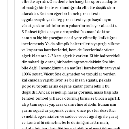
elbette ayrıdır. O nedenle herhangi bir sporcu adapte
olmadığı bir teste zorlandığında elbette düşük skor
alacaktır. Eminim eğer bir bench press testi
uygulansaydı ya da leg press testi yapılsaydı aynı
vücutçu skor tablolarının yukarılarında yer alacaktı.
3. Bahsettiğiniz sayın ortopedist “uzman” doktor
sanırım hiç bir çocuğun nasıl yere çömelip kalktığını
incelememiş. Ya da olimpik haltercilerin yaptığı silkme
ve koparma hareketlerini, hem de üzerlerinde vücut
ağırlıklarının 2-3 katı ağırlık varken. Ki bir haltercideli
diz sakatlığı oranı, bir badmingtoncudakinin 5te biri
bile değil. İnsanoğlunun en natürel hareketidir tam yani
100% squat. Vücut öne düşmeden ve topuklar yerden
kalkmadan yapabiliyor ise bir insan squatı, pekala
poposu topuklarına değene kadar çömelebilir bu
doğaldır. Ancak esnekliği hasar görmüş, masa başında
tembel tembel yıllarca oturmuş birisi ise birden ağırlık
alıp tam squat yaparsa dizini eline alabilir. Bunun için
yarım squatlar yapmak yerine, önce postür düzeltici
esneklik egzersizleri ve sadece vücut ağırlığı ile yavaş
ve kontrollü çömelmelerle derinliğini arttırmalı,
yakaladığı her derinliği önce stabilite etmeyi öğrenmeli,