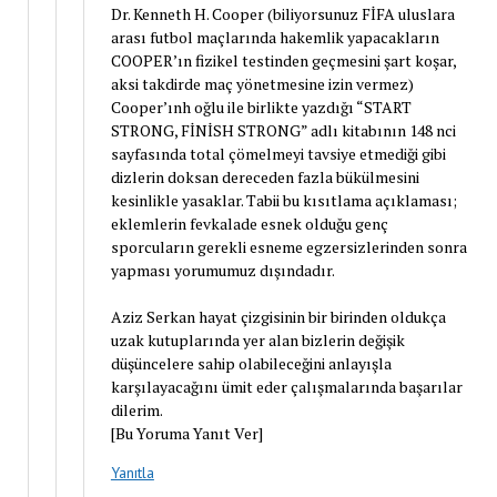
Dr. Kenneth H. Cooper (biliyorsunuz FİFA uluslara
arası futbol maçlarında hakemlik yapacakların
COOPER’ın fizikel testinden geçmesini şart koşar,
aksi takdirde maç yönetmesine izin vermez)
Cooper’ınh oğlu ile birlikte yazdığı “START
STRONG, FİNİSH STRONG” adlı kitabının 148 nci
sayfasında total çömelmeyi tavsiye etmediği gibi
dizlerin doksan dereceden fazla bükülmesini
kesinlikle yasaklar. Tabii bu kısıtlama açıklaması;
eklemlerin fevkalade esnek olduğu genç
sporcuların gerekli esneme egzersizlerinden sonra
yapması yorumumuz dışındadır.
Aziz Serkan hayat çizgisinin bir birinden oldukça
uzak kutuplarında yer alan bizlerin değişik
düşüncelere sahip olabileceğini anlayışla
karşılayacağını ümit eder çalışmalarında başarılar
dilerim.
[Bu Yoruma Yanıt Ver]
Yanıtla