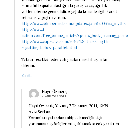
sonra full squata ulaştığında yavaş yavaş ağırlık
yüklemelerine geçmelidir. Aşağıda konu ile ilgili 3 adet
referans yapıştırıyorum:
http://www.johnberardi.com/updates/jan312003/na_myths.
http://www.t-
nation.com/free_online_article/sports_body_training_per
http://www.capscave.com/2010/12/fitness-myth-
squatting-below-parallel.html
Tekrar teşekkür eder çalışmalarınızda başarılar
dilerim.
Yanıtla
Hayri Özmeriç
4 AĞUSTOS 2011
Hayri Özmeriç Yazmış 3 Temmuz, 2011, 12:39
Aziz Serkan,
Yorumları yakından takip edemediğim için
yorumunuza görüşlerimi açıklamakta çok geciktim