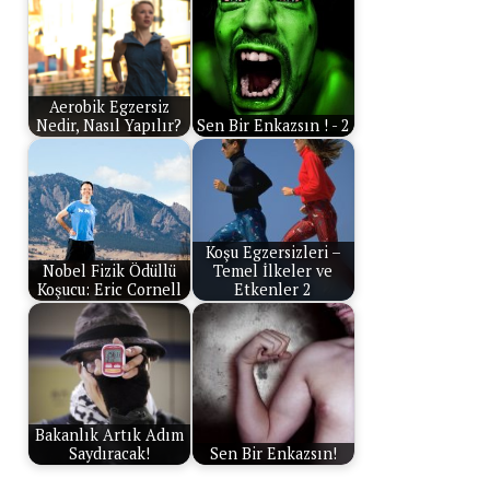
Aerobik Egzersiz
Nedir, Nasıl Yapılır?
Sen Bir Enkazsın ! - 2
Koşu Egzersizleri –
Nobel Fizik Ödüllü
Temel İlkeler ve
Koşucu: Eric Cornell
Etkenler 2
Bakanlık Artık Adım
Saydıracak!
Sen Bir Enkazsın!