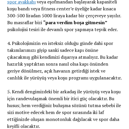
spor ayakkabı
veya eşofmandan başlayarak kapasiteli
koşu bandı veya fitness center’e üyeliğe kadar kısaca
300-500 liradan 5000 liraya kadar bir çerçeveye yayılır.
Bu masraflar bizi
“para verdim boşa gitmesin”
psikolojisi tesiri ile devamlı spor yapmaya teşvik eder.
4. Psikolojimizin en isteksiz olduğu günde dahi spor
takımlarımızı giyip sanki sadece kapı önüne
çıkacakmış gibi kendimizi dışarıya atmalıyız. Bu kadar
hazırlık yaptıktan sonra nasıl olsa kapı önünden
geriye dönülmez, açık havanın getirdiği istek ve
canlılık ile yürüyüş veya koşu programı uygulanacaktır.
5. Kendi dengimizdeki bir arkadaş ile yürüyüş veya koşu
için randevulaşmak önemli bir itici güç olacaktır. Bu
husus; hem verdiğiniz buluşma sözünü tutma sebebi ile
sizi motive edecek hem de spor sırasında iki laf
ettiğinizde oluşan monotonluk dağılacak ve spor daha
keyifli olacaktır.