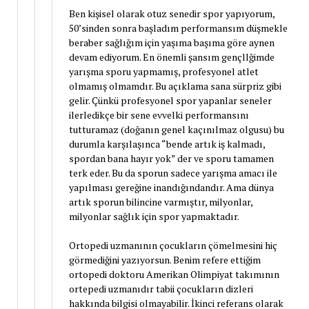
Ben kişisel olarak otuz senedir spor yapıyorum,
50’sinden sonra başladım performansım düşmekle
beraber sağlığım için yaşıma başıma göre aynen
devam ediyorum. En önemli şansım gençllğimde
yarışma sporu yapmamış, profesyonel atlet
olmamış olmamdır. Bu açıklama sana sürpriz gibi
gelir. Çünkü profesyonel spor yapanlar seneler
ilerledikçe bir sene evvelki performansını
tutturamaz (doğanın genel kaçınılmaz olgusu) bu
durumla karşılaşınca “bende artık iş kalmadı,
spordan bana hayır yok” der ve sporu tamamen
terk eder. Bu da sporun sadece yarışma amacı ile
yapılması gereğine inandığındandır. Ama dünya
artık sporun bilincine varmıştır, milyonlar,
milyonlar sağlık için spor yapmaktadır.
Ortopedi uzmanının çocukların çömelmesini hiç
görmediğini yazıyorsun. Benim refere ettiğim
ortopedi doktoru Amerikan Olimpiyat takımının
ortepedi uzmanıdır tabii çocukların dizleri
hakkında bilgisi olmayabilir. İkinci referans olarak