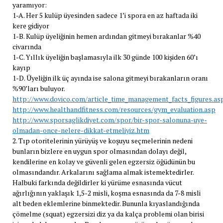
yaramıyor:
1-A. Her 5 kulüp üyesinden sadece 1’i spora en az haftada iki
kere gidiyor
1-B. Kulüp üyeliğinin hemen ardından gitmeyi bırakanlar %40
civarında
1-C. Yıllık üyeliğin başlamasıyla ilk 30 günde 100 kişiden 60’ı
kayıp
1-D. Üyeliğin ilk üç ayında ise salona gitmeyi bırakanların oranı
%90’ları buluyor.
http://www.dovico.com/article_time_management_facts_figures.as
http://www.healthandfitness.com/resources/gym_evaluation.asp
http://www.sporsaglikdiyet.com/spor/bir-spor-salonuna-uye-
olmadan-once-nelere-dikkat-etmeliyiz.htm
2. Tıp otoritelerinin yürüyüş ve koşuyu seçmelerinin nedeni
bunların bizlere en uygun spor olmasından dolayı değil,
kendilerine en kolay ve güvenli gelen egzersiz öğüdünün bu
olmasındandır. Arkalarını sağlama almak istemektedirler.
Halbuki farkında değildirler ki yürüme esnasında vücut
ağırlığının yaklaşık 1,5-2 misli, koşma esnasında da 7-8 misli
alt beden eklemlerine binmektedir. Bununla kıyaslandığında
çömelme (squat) egzersizi diz ya da kalça problemi olan birisi