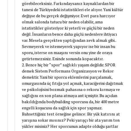
görebileceksiniz. Farkındaysanız kaynaklardan bir
tanesi de Türkiyedeki istatistikleri ele alıyor. Yani kültür
değişse de bu gerçek değişmiyor. Evet para harcıyor
olmak salonda tutucu bir neden olabilir, ama
istatistikler gösteriyor ki yeterli ve güçlü bir neden
değil. İnsanların bence daha güçlü nedenlere ihtiyacı
var. Mesela gerçekten yaptığından zevk almak gibi..
Sevmeyerek ve istemeyerek yapıyor ise bir insan bu
sporu, isterse on maaşını versin onu yine de oraya
getirtemezsiniz. Eninde sonunda kopacaktır.
2. Bence hiç bir “spor” sağlıklı yaşam değildir. SPOR
demek Sistem Performans Organizasyon ve Rekor
demektir. Yani bir sporcu eklemlerini parçalamak,
omurgasında üç fıtığa yol açmak, karaciğerini dağıtmak
ve psikolojisini bozmak pahasına o rekoru kırmaya ve
sağlığını en son plana atmaya ant içmiştir. Bu açıdan
bakıldığında bodybuilding sporcusu da, bir 400 metre
engelli koşucusu da sağlık için spor yapmaz.
Bahsettiğiniz test örneğine gelince: Bir yük katırını at
yarışına sokar mısınız? Peki yarışçı bir ata yarım ton
yükler misiniz? Her sporcunun adapte olduğu şartlar