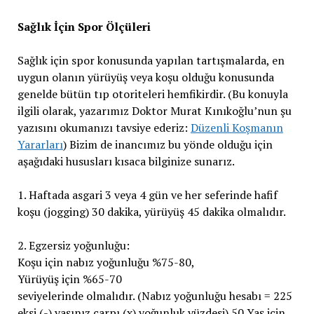
Sağlık İçin Spor Ölçüleri
Sağlık için spor konusunda yapılan tartışmalarda, en
uygun olanın yürüyüş veya koşu olduğu konusunda
genelde bütün tıp otoriteleri hemfikirdir. (Bu konuyla
ilgili olarak, yazarımız Doktor Murat Kınıkoğlu’nun şu
yazısını okumanızı tavsiye ederiz:
Düzenli Koşmanın
Yararları
) Bizim de inancımız bu yönde olduğu için
aşağıdaki hususları kısaca bilginize sunarız.
1. Haftada asgari 3 veya 4 gün ve her seferinde hafif
koşu (jogging) 30 dakika, yürüyüş 45 dakika olmalıdır.
2. Egzersiz yoğunluğu:
Koşu için nabız yoğunluğu %75-80,
Yürüyüş için %65-70
seviyelerinde olmalıdır. (Nabız yoğunluğu hesabı = 225
eksi (-) yaşınız çarpı (x) yoğunluk yüzdesi) 50 Yaş için