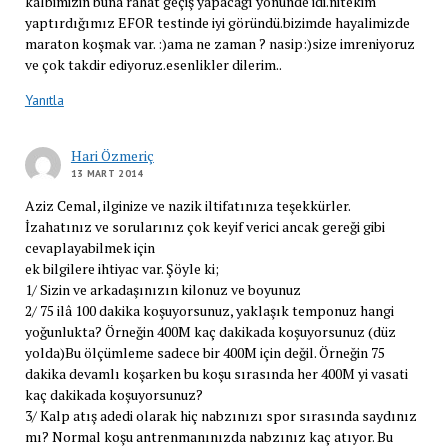
kalbimizin buna rahat geçiş yapacağı yönünde idi.nitekim
yaptırdığımız EFOR testinde iyi göründü.bizimde hayalimizde
maraton koşmak var. :)ama ne zaman ? nasip:)size imreniyoruz
ve çok takdir ediyoruz.esenlikler dilerim..
Yanıtla
Hari Özmeriç
13 MART 2014
Aziz Cemal, ilginize ve nazik iltifatınıza teşekkürler.
İzahatınız ve sorularınız çok keyif verici ancak gereği gibi
cevaplayabilmek için
ek bilgilere ihtiyac var. Şöyle ki;
1/ Sizin ve arkadaşınızın kilonuz ve boyunuz
2/ 75 ilâ 100 dakika koşuyorsunuz, yaklaşık temponuz hangi
yoğunlukta? Örneğin 400M kaç dakikada koşuyorsunuz (düz
yolda)Bu ölçümleme sadece bir 400M için değil. Örneğin 75
dakika devamlı koşarken bu koşu sırasında her 400M yi vasati
kaç dakikada koşuyorsunuz?
3/ Kalp atış adedi olarak hiç nabzınızı spor sırasında saydınız
mı? Normal koşu antrenmanınızda nabzınız kaç atıyor. Bu