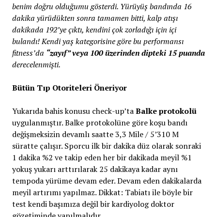
benim doğru olduğumu gösterdi. Yürüyüş bandında 16
dakika yürüdükten sonra tamamen bitti, kalp atışı
dakikada 192’ye çıktı, kendini çok zorladığı için içi
bulandı! Kendi yaş kategorisine göre bu performansı
fitness’da
“zayıf” veya 100 üzerinden dipteki 15 puanda
derecelenmişti.
Bütün Tıp Otoriteleri Öneriyor
Yukarıda bahis konusu check-up’ta
Balke protokolü
uygulanmıştır. Balke protokolüne göre koşu bandı
değişmeksizin devamlı saatte 3,3 Mile / 5’310 M
süratte çalışır. Sporcu ilk bir dakika düz olarak sonraki
1 dakika %2 ve takip eden her bir dakikada meyil %1
yokuş yukarı arttırılarak 25 dakikaya kadar aynı
tempoda yürüme devam eder. Devam eden dakikalarda
meyil artırımı yapılmaz. Dikkat: Tabiatı ile böyle bir
test kendi başımıza değil bir kardiyolog doktor
gözetiminde yapılmalıdır.