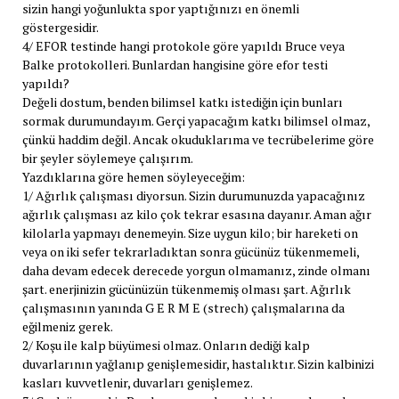
sizin hangi yoğunlukta spor yaptığınızı en önemli
göstergesidir.
4/ EFOR testinde hangi protokole göre yapıldı Bruce veya
Balke protokolleri. Bunlardan hangisine göre efor testi
yapıldı?
Değeli dostum, benden bilimsel katkı istediğin için bunları
sormak durumundayım. Gerçi yapacağım katkı bilimsel olmaz,
çünkü haddim değil. Ancak okuduklarıma ve tecrübelerime göre
bir şeyler söylemeye çalışırım.
Yazdıklarına göre hemen söyleyeceğim:
1/ Ağırlık çalışması diyorsun. Sizin durumunuzda yapacağınız
ağırlık çalışması az kilo çok tekrar esasına dayanır. Aman ağır
kilolarla yapmayı denemeyin. Size uygun kilo; bir hareketi on
veya on iki sefer tekrarladıktan sonra gücünüz tükenmemeli,
daha devam edecek derecede yorgun olmamanız, zinde olmanı
şart. enerjinizin gücünüzün tükenmemiş olması şart. Ağırlık
çalışmasının yanında G E R M E (strech) çalışmalarına da
eğilmeniz gerek.
2/ Koşu ile kalp büyümesi olmaz. Onların dediği kalp
duvarlarının yağlanıp genişlemesidir, hastalıktır. Sizin kalbinizi
kasları kuvvetlenir, duvarları genişlemez.