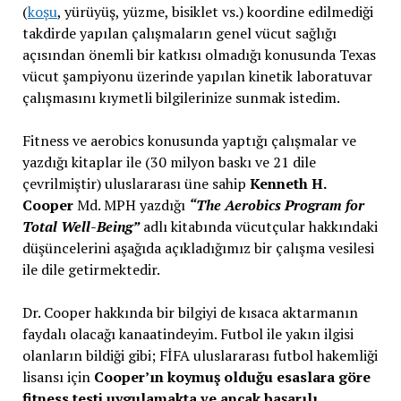
(
koşu
, yürüyüş, yüzme, bisiklet vs.) koordine edilmediği
takdirde yapılan çalışmaların genel vücut sağlığı
açısından önemli bir katkısı olmadığı konusunda Texas
vücut şampiyonu üzerinde yapılan kinetik laboratuvar
çalışmasını kıymetli bilgilerinize sunmak istedim.
Fitness ve aerobics konusunda yaptığı çalışmalar ve
yazdığı kitaplar ile (30 milyon baskı ve 21 dile
çevrilmiştir) uluslararası üne sahip
Kenneth H.
Cooper
Md. MPH yazdığı
“The Aerobics Program for
Total Well-Being”
adlı kitabında vücutçular hakkındaki
düşüncelerini aşağıda açıkladığımız bir çalışma vesilesi
ile dile getirmektedir.
Dr. Cooper hakkında bir bilgiyi de kısaca aktarmanın
faydalı olacağı kanaatindeyim. Futbol ile yakın ilgisi
olanların bildiği gibi; FİFA uluslararası futbol hakemliği
lisansı için
Cooper’ın koymuş olduğu esaslara göre
fitness testi uygulamakta ve ancak başarılı