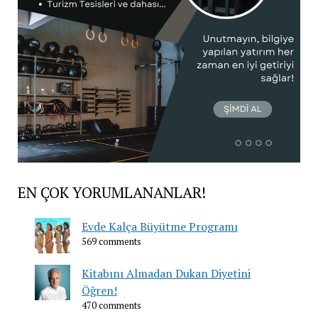
EN ÇOK YORUMLANANLAR!
Evde Kalça Büyütme Programı
569 comments
Kitabını Almadan Dukan Diyetini
Öğren!
470 comments