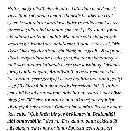
Hatta; olağanüstü olarak adale kütlesinin genişlemesi,
kuvvetinin çoğalması temin edilmekle beraber bu çeşit
egzersiz yapanların kardiovasküler ve mukavemet içeren
fitness koşulları bakımından çok zayıf fiziki kondisyonda
olduklarını keşfetmiş olduk. Müsaade edin oldukça çok
şaşırtıcı gözlemimi size anlatayım: Birkaç sene evvel, “Mr
Texas” bir değerlendirme için kliniğimize geldi. 28 yaşında,
vücut yarışmalarında eyalet şampiyonasını kazanmış ve
milli yarışmalara katılmak üzere yola koyulmuş. Ofisimize
girdiği anda oluşan görüntüsünü tasavvur edemezsiniz.
Pazularının çevre genişliği benim baldırımdan daha genişti
ve göğüs ölçüsü inanılmayacak derecelerde idi. O kadar
geniş idi ki; laboratuvarımızdaki hanım teknisyenler böyle
bir göğse EKG elektrotlarını kimin takacağını tespit için
kibrit çöpü çekiyorlardı. Onların bu tavırları üzerine onları
ikaz ettim
“Çok fazla bir şey beklemeyin. Beklendiği
gibi olmayabilir.”
dedim. (En azından onun beklendiği
gibi olmamasını umuyordum.) Sonuçta test sonuçları