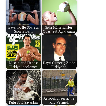
Bayan X İle Söyleşi:
Gıda Mühendisleri
Sporla Dans
Odası Süt Açıklaması
Muscle and Fitness
Hayri Özmeriç Zinde
Türkiye İncelemesi
Türkiye'de!
Aerobik Egzersiz ile
Kutu Sütü Savaşları
Kilo Vermek