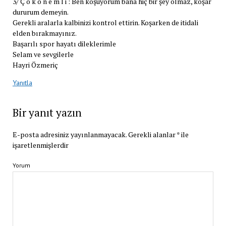
3/ Ç o k ö n e m l i : Ben koşuyorum bana hiç bir şey olmaz, koşar
dururum demeyin.
Gerekli aralarla kalbinizi kontrol ettirin. Koşarken de itidali
elden bırakmayınız.
Başarılı spor hayatı dileklerimle
Selam ve sevgilerle
Hayri Özmeriç
Yanıtla
Bir yanıt yazın
E-posta adresiniz yayınlanmayacak.
Gerekli alanlar
*
ile
işaretlenmişlerdir
Yorum