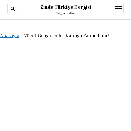
Zinde Türkiye Dergisi
menüy
aç
7 Ağustos 2026
Anasayfa
»
Vücut Geliştirenler Kardiyo Yapmalı mı?