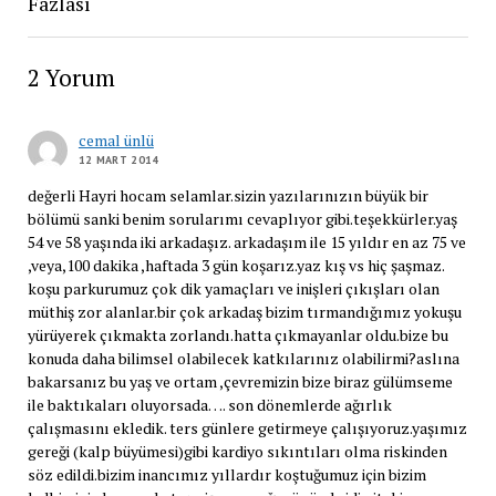
Fazlası
2 Yorum
cemal ünlü
12 MART 2014
değerli Hayri hocam selamlar.sizin yazılarınızın büyük bir
bölümü sanki benim sorularımı cevaplıyor gibi.teşekkürler.yaş
54 ve 58 yaşında iki arkadaşız. arkadaşım ile 15 yıldır en az 75 ve
,veya,100 dakika ,haftada 3 gün koşarız.yaz kış vs hiç şaşmaz.
koşu parkurumuz çok dik yamaçları ve inişleri çıkışları olan
müthiş zor alanlar.bir çok arkadaş bizim tırmandığımız yokuşu
yürüyerek çıkmakta zorlandı.hatta çıkmayanlar oldu.bize bu
konuda daha bilimsel olabilecek katkılarınız olabilirmi?aslına
bakarsanız bu yaş ve ortam ,çevremizin bize biraz gülümseme
ile baktıkaları oluyorsada…. son dönemlerde ağırlık
çalışmasını ekledik. ters günlere getirmeye çalışıyoruz.yaşımız
gereği (kalp büyümesi)gibi kardiyo sıkıntıları olma riskinden
söz edildi.bizim inancımız yıllardır koştuğumuz için bizim