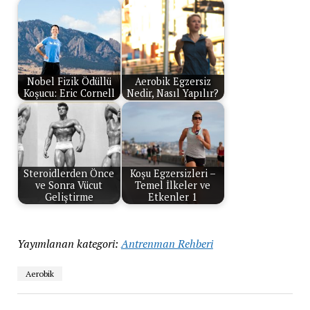
Nobel Fizik Ödüllü
Aerobik Egzersiz
Koşucu: Eric Cornell
Nedir, Nasıl Yapılır?
Steroidlerden Önce
Koşu Egzersizleri –
ve Sonra Vücut
Temel İlkeler ve
Geliştirme
Etkenler 1
Yayımlanan kategori:
Antrenman Rehberi
Aerobik