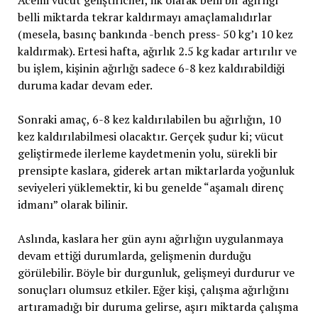
Acemi vücut geliştiriciler, ilk olarak belli bir ağırlığı
belli miktarda tekrar kaldırmayı amaçlamalıdırlar
(mesela, basınç bankında -bench press- 50 kg’ı 10 kez
kaldırmak). Ertesi hafta, ağırlık 2.5 kg kadar artırılır ve
bu işlem, kişinin ağırlığı sadece 6-8 kez kaldırabildiği
duruma kadar devam eder.
Sonraki amaç, 6-8 kez kaldırılabilen bu ağırlığın, 10
kez kaldırılabilmesi olacaktır. Gerçek şudur ki; vücut
geliştirmede ilerleme kaydetmenin yolu, sürekli bir
prensipte kaslara, giderek artan miktarlarda yoğunluk
seviyeleri yüklemektir, ki bu genelde “aşamalı direnç
idmanı” olarak bilinir.
Aslında, kaslara her gün aynı ağırlığın uygulanmaya
devam ettiği durumlarda, gelişmenin durduğu
görülebilir. Böyle bir durgunluk, gelişmeyi durdurur ve
sonuçları olumsuz etkiler. Eğer kişi, çalışma ağırlığını
artıramadığı bir duruma gelirse, aşırı miktarda çalışma