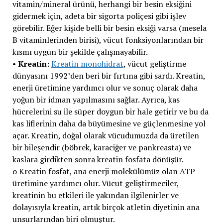
vitamin/mineral ürünü, herhangi bir besin eksiğini
gidermek için, adeta bir sigorta poliçesi gibi işlev
görebilir. Eğer kişide belli bir besin eksiği varsa (mesela
B vitaminlerinden birisi), vücut fonksiyonlarından bir
kısmı uygun bir şekilde çalışmayabilir.
•
Kreatin:
Kreatin monohidrat
, vücut geliştirme
dünyasını 1992’den beri bir fırtına gibi sardı. Kreatin,
enerji üretimine yardımcı olur ve sonuç olarak daha
yoğun bir idman yapılmasını sağlar. Ayrıca, kas
hücrelerini su ile süper doygun bir hale getirir ve bu da
kas liflerinin daha da büyümesine ve güçlenmesine yol
açar. Kreatin, doğal olarak vücudumuzda da üretilen
bir bileşendir (böbrek, karaciğer ve pankreasta) ve
kaslara girdikten sonra kreatin fosfata dönüşür.
o Kreatin fosfat, ana enerji molekülümüz olan ATP
üretimine yardımcı olur. Vücut geliştirmeciler,
kreatinin bu etkileri ile yakından ilgilenirler ve
dolayısıyla kreatin, artık birçok atletin diyetinin ana
unsurlarından biri olmuştur.