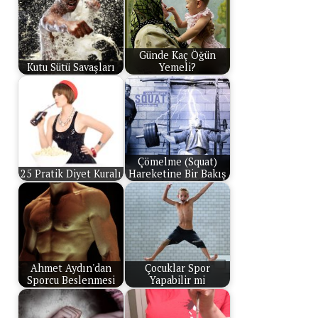
Günde Kaç Öğün
Kutu Sütü Savaşları
Yemeli?
Çömelme (Squat)
25 Pratik Diyet Kuralı
Hareketine Bir Bakış
Ahmet Aydın'dan
Çocuklar Spor
Sporcu Beslenmesi
Yapabilir mi