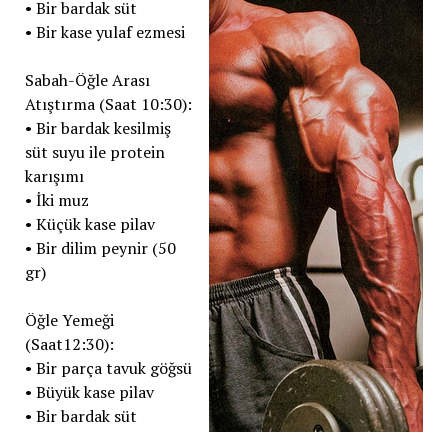
• Bir bardak süt
• Bir kase yulaf ezmesi
Sabah-Öğle Arası
Atıştırma (Saat 10:30):
• Bir bardak kesilmiş
süt suyu ile protein
karışımı
• İki muz
• Küçük kase pilav
• Bir dilim peynir (50
gr)
Öğle Yemeği
(Saat12:30):
• Bir parça tavuk göğsü
• Büyük kase pilav
• Bir bardak süt