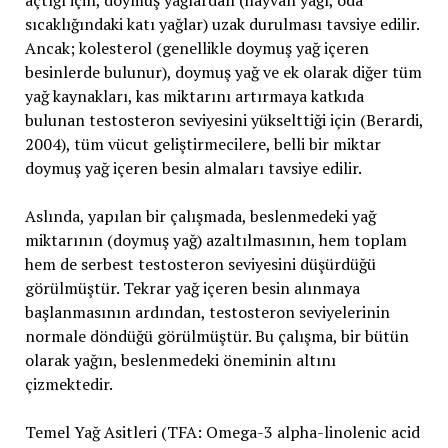
açtığı için, doymuş yağlardan (hayvan yağı, oda
sıcaklığındaki katı yağlar) uzak durulması tavsiye edilir.
Ancak; kolesterol (genellikle doymuş yağ içeren
besinlerde bulunur), doymuş yağ ve ek olarak diğer tüm
yağ kaynakları, kas miktarını artırmaya katkıda
bulunan testosteron seviyesini yükselttiği için (Berardi,
2004), tüm vücut geliştirmecilere, belli bir miktar
doymuş yağ içeren besin almaları tavsiye edilir.
Aslında, yapılan bir çalışmada, beslenmedeki yağ
miktarının (doymuş yağ) azaltılmasının, hem toplam
hem de serbest testosteron seviyesini düşürdüğü
görülmüştür. Tekrar yağ içeren besin alınmaya
başlanmasının ardından, testosteron seviyelerinin
normale döndüğü görülmüştür. Bu çalışma, bir bütün
olarak yağın, beslenmedeki öneminin altını
çizmektedir.
Temel Yağ Asitleri (TFA: Omega-3 alpha-linolenic acid