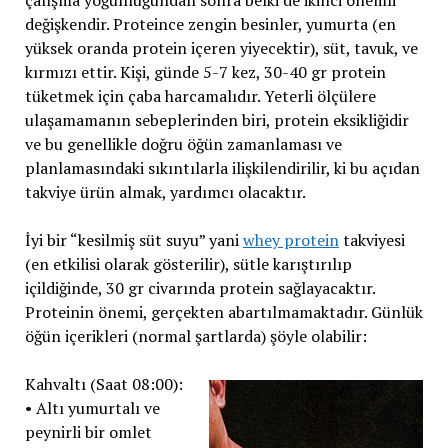
çalışma yoğunluğundan sonra belki de ikinci önemli
değişkendir. Proteince zengin besinler, yumurta (en
yüksek oranda protein içeren yiyecektir), süt, tavuk, ve
kırmızı ettir. Kişi, günde 5-7 kez, 30-40 gr protein
tüketmek için çaba harcamalıdır. Yeterli ölçülere
ulaşamamanın sebeplerinden biri, protein eksikliğidir
ve bu genellikle doğru öğün zamanlaması ve
planlamasındaki sıkıntılarla ilişkilendirilir, ki bu açıdan
takviye ürün almak, yardımcı olacaktır.
İyi bir “kesilmiş süt suyu” yani
whey protein
takviyesi
(en etkilisi olarak gösterilir), sütle karıştırılıp
içildiğinde, 30 gr civarında protein sağlayacaktır.
Proteinin önemi, gerçekten abartılmamaktadır. Günlük
öğün içerikleri (normal şartlarda) şöyle olabilir:
Kahvaltı (Saat 08:00):
• Altı yumurtalı ve
peynirli bir omlet