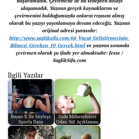
başaramadık. Çevirmene de bu sebepten dolayı
ulaşamadık. Yazının gerçek kaynaklarını ve
çevirmenini bulduğumuzda onların rızasını almış
olarak bu yazıyı yayınlamaya devam edeceğiz. Yazının
orijinal adresi şurasıdır:
http://www.sagliksifa.com/66-Vucut-Gelistirmecinin-
Bilmesi-Gereken-10-Gercek.html
ve yazının sonunda
çevirmen olarak şu ifade yer almaktadır: Jesse /
SaglikSifa.com
İlgili Yazılar
Bayan X İle Söyleşi:
Gıda Mühendisleri
Sporla Dans
Odası Süt Açıklaması