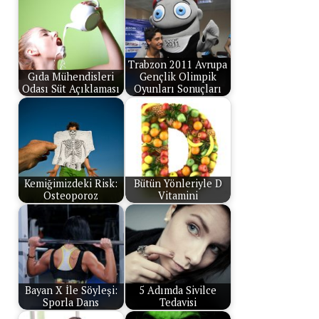
Trabzon 2011 Avrupa
Gıda Mühendisleri
Gençlik Olimpik
Odası Süt Açıklaması
Oyunları Sonuçları
Kemiğimizdeki Risk:
Bütün Yönleriyle D
Osteoporoz
Vitamini
Bayan X İle Söyleşi:
5 Adımda Sivilce
Sporla Dans
Tedavisi