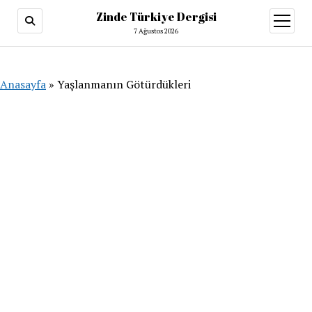
Zinde Türkiye Dergisi
menüy
aç
7 Ağustos 2026
Anasayfa
»
Yaşlanmanın Götürdükleri