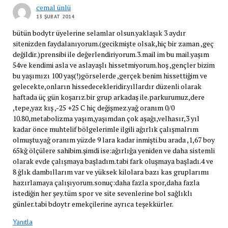
cemal ünlü
13 ŞUBAT 2014
bütün bodytr üyelerine selamlar olsun.yaklaşık 3 aydır
sitenizden faydalanıyorum.(gecikmişte olsak,hiç bir zaman ,geç
değildir.)prensibi ile değerlendiriyorum.3.mail im bu mail.yaşım
54ve kendimi asla ve aslayaşlı hissetmiyorum.hoş ,gençler bizim
bu yaşımızı 100 yaş(!)görselerde ,gerçek benim hissettiğim ve
gelecekte,onların hissedecekleridir.yıllardır düzenli olarak
haftada üç gün koşarız.bir grup arkadaş ile.parkurumuz,dere
,tepe,yaz kış ,-25 +25 C hiç değişmez.yağ oranım 0/0
10.80,metabolizma yaşım,yaşımdan çok aşağı,velhasır,3 yıl
kadar önce muhtelif bölgelerimle ilgili ağırlık çalışmalrım
olmuştu.yağ oranım yüzde 9 lara kadar inmişti.bu arada ,1,67 boy
65kğ ölçülere sahibim.şimdi ise:ağırlığa yeniden ve daha sistemli
olarak evde çalışmaya başladım.tabi fark oluşmaya başladı.4 ve
8 ğlık dambıllarım var ve yüksek kilolara bazı kas gruplarımı
hazırlamaya çalışıyorum.sonuç:daha fazla spor,daha fazla
istediğin her şey.tüm spor ve site sevenlerine bol sağlıklı
günler.tabi bdoytr emekçilerine ayrıca teşekkürler.
Yanıtla