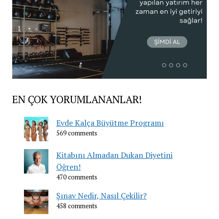
EN ÇOK YORUMLANANLAR!
Evde Kalça Büyütme Programı
569 comments
Kitabını Almadan Dukan Diyetini
Öğren!
470 comments
Şınav Nedir, Nasıl Çekilir?
458 comments