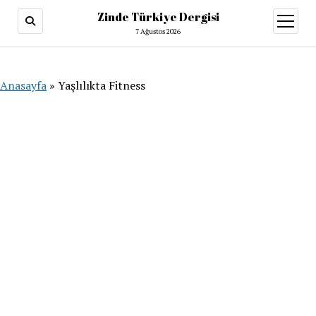
Zinde Türkiye Dergisi
menüy
aç
7 Ağustos 2026
Anasayfa
»
Yaşlılıkta Fitness