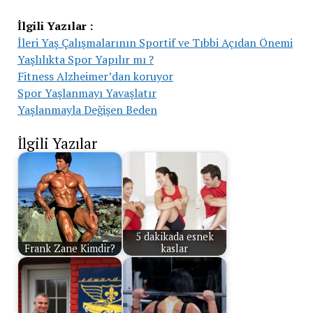
İlgili Yazılar :
İleri Yaş Çalışmalarının Sportif ve Tıbbi Açıdan Önemi
Yaşlılıkta Spor Yapılır mı ?
Fitness Alzheimer’dan koruyor
Spor Yaşlanmayı Yavaşlatır
Yaşlanmayla Değişen Beden
İlgili Yazılar
5 dakikada esnek
Frank Zane Kimdir?
kaslar