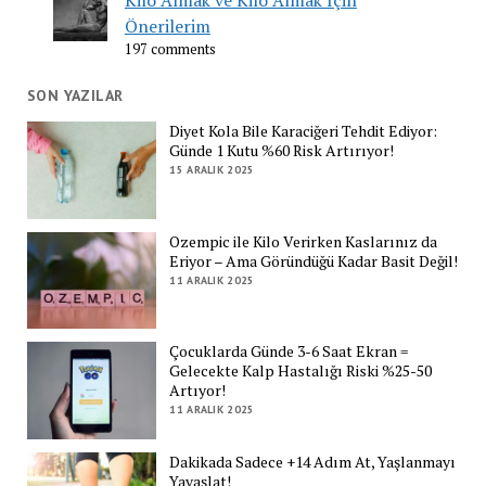
Önerilerim
197 comments
SON YAZILAR
Diyet Kola Bile Karaciğeri Tehdit Ediyor:
Günde 1 Kutu %60 Risk Artırıyor!
15 ARALIK 2025
Ozempic ile Kilo Verirken Kaslarınız da
Eriyor – Ama Göründüğü Kadar Basit Değil!
11 ARALIK 2025
Çocuklarda Günde 3-6 Saat Ekran =
Gelecekte Kalp Hastalığı Riski %25-50
Artıyor!
11 ARALIK 2025
Dakikada Sadece +14 Adım At, Yaşlanmayı
Yavaşlat!