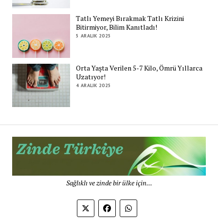
Tatlı Yemeyi Bırakmak Tatlı Krizini
Bitirmiyor, Bilim Kanıtladı!
5 ARALIK 2025
Orta Yaşta Verilen 5-7 Kilo, Ömrü Yıllarca
Uzatıyor!
4 ARALIK 2025
Zi
Tü
De
Sağlıklı ve zinde bir ülke için...