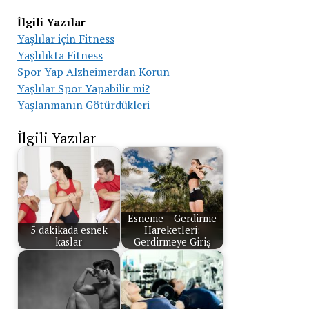
İlgili Yazılar
Yaşlılar için Fitness
Yaşlılıkta Fitness
Spor Yap Alzheimerdan Korun
Yaşlılar Spor Yapabilir mi?
Yaşlanmanın Götürdükleri
İlgili Yazılar
Esneme – Gerdirme
5 dakikada esnek
Hareketleri:
kaslar
Gerdirmeye Giriş