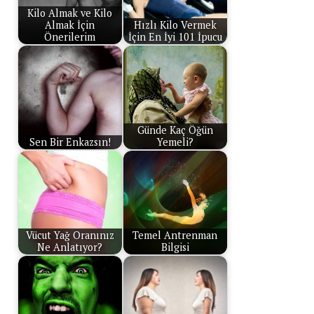
Kilo Almak ve Kilo
Almak İçin
Hızlı Kilo Vermek
Önerilerim
İçin En İyi 101 İpucu
Günde Kaç Öğün
Sen Bir Enkazsın!
Yemeli?
Vücut Yağ Oranınız
Temel Antrenman
Ne Anlatıyor?
Bilgisi