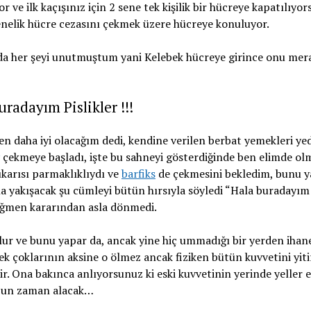
ve ilk kaçışınız için 2 sene tek kişilik bir hücreye kapatılıyor
 senelik hücre cezasını çekmek üzere hücreye konuluyor.
da her şeyi unutmuştum yani Kelebek hücreye girince onu mer
uradayım Pislikler !!!
 daha iyi olacağım dedi, kendine verilen berbat yemekleri yed
çekmeye başladı, işte bu sahneyi gösterdiğinde ben elimde o
karısı parmaklıklıydı ve
barfiks
de çekmesini bekledim, bunu 
a yakışacak şu cümleyi bütün hırsıyla söyledi “Hala buradayım
rağmen kararından asla dönmedi.
 olur ve bunu yapar da, ancak yine hiç ummadığı bir yerden ihan
pek çoklarının aksine o ölmez ancak fiziken bütün kuvvetini yit
 Ona bakınca anlıyorsunuz ki eski kuvvetinin yerinde yeller e
uzun zaman alacak…