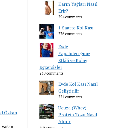
Karın Yağları Nasıl
Erir?
294 comments
1 Saatte Kol Kası
276 comments
Evde
Yapabileceğiniz
Etkili ve Kolay
Egzersizler
230 comments
Evde Kol Kası Nasıl
Geliştirilir
221 comments
Ucuza (Whey)
ad Özkan
Protein Tozu Nasıl
Alınır
lı yaşam
208 comments