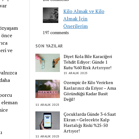
 var
Kilo Almak ve Kilo
Almak İçin
Önerilerim
 özyaşam
197 comments
r önce
rıca
SON YAZILAR
eri ve
Diyet Kola Bile Karaciğeri
Tehdit Ediyor: Günde 1
Kutu %60 Risk Artırıyor!
yalnızca
15 ARALIK 2025
 daha
Ozempic ile Kilo Verirken
Kaslarınız da Eriyor – Ama
Göründüğü Kadar Basit
sporcu
Değil!
i eleman
11 ARALIK 2025
nice
Çocuklarda Günde 3-6 Saat
Ekran = Gelecekte Kalp
Hastalığı Riski %25-50
Artıyor!
ı
11 ARALIK 2025