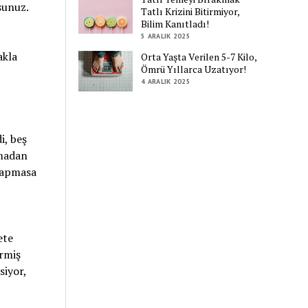
sunuz.
Tatlı Krizini Bitirmiyor,
Bilim Kanıtladı!
5 ARALIK 2025
akla
Orta Yaşta Verilen 5-7 Kilo,
Ömrü Yıllarca Uzatıyor!
4 ARALIK 2025
i, beş
lmadan
yapmasa
ete
irmiş
siyor,