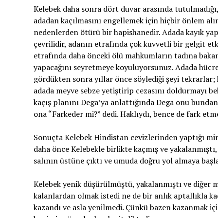
Kelebek daha sonra dört duvar arasında tutulmadığı, 
adadan kaçılmasını engellemek için hiçbir önlem alı
nedenlerden ötürü bir hapishanedir. Adada kayık ya
çevrilidir, adanın etrafında çok kuvvetli bir gelgit 
etrafında daha önceki ölü mahkumların tadına bakan 
yapacağını seyretmeye koyuluyorsunuz. Adada hücrede
gördükten sonra yıllar önce söylediği şeyi tekrarlar
adada meyve sebze yetiştirip cezasını doldurmayı bek
kaçış planını Dega’ya anlattığında Dega onu bundan 
ona “Farkeder mi?” dedi. Haklıydı, bence de fark etm
Sonuçta Kelebek Hindistan cevizlerinden yaptığı mini
daha önce Kelebekle birlikte kaçmış ve yakalanmıştı, 
salının üstüne çıktı ve umuda doğru yol almaya başl
Kelebek yenik düşürülmüştü, yakalanmıştı ve diğer 
kalanlardan olmak istedi ne de bir anlık aptallıkla k
kazandı ve asla yenilmedi. Çünkü bazen kazanmak için