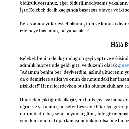
öldürülüyorsunuz, eğer öldürülmediyseniz yakalanıyor 
İşte Kelebek de ilk kaçışında başarısız oluyor ve iki
Ben romanı yıllar evvel okumuştum ve konusu dışın
izlemeye başladım, ne yapacaktı?
Hâlâ B
Kelebek benim de düşündüğüm şeyi yaptı ve eskisinden
adımlık hücresinde geldi gitti ve düzenli olarak
şınav
“Adamım benim be!” deyiverdim, aslında hücrenin yu
da o demirlere asıldı ve onun durumundaki her insan
pislikler!” Henri içerdeyken bütün olumsuzluklara 
Hücreden çıktığında ilk işi yeni bir kaçış ayarlamak
uğrar ve yakalanır, bu sefer beş sene hücreye girer, 
durumdadır, beş sene boyunca güneş bile görmemiştir.
yeniden kendini toparlaması mümkün olsa bile bu 