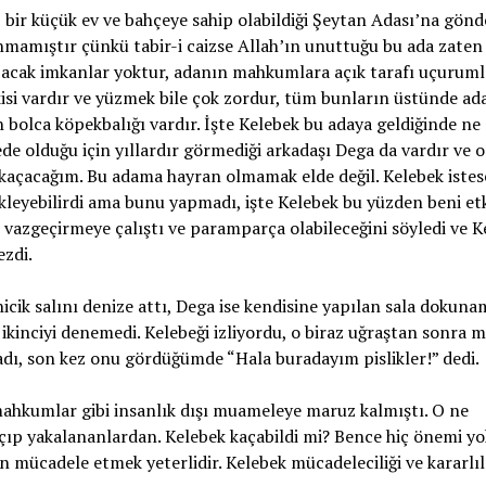
bir küçük ev ve bahçeye sahip olabildiği Şeytan Adası’na gönde
nmamıştır çünkü tabir-i caizse Allah’ın unuttuğu bu ada zaten
pacak imkanlar yoktur, adanın mahkumlara açık tarafı uçuruml
etkisi vardır ve yüzmek bile çok zordur, tüm bunların üstünde ad
bolca köpekbalığı vardır. İşte Kelebek bu adaya geldiğinde ne
 olduğu için yıllardır görmediği arkadaşı Dega da vardır ve 
; kaçacağım. Bu adama hayran olmamak elde değil. Kelebek istes
leyebilirdi ama bunu yapmadı, işte Kelebek bu yüzden beni etki
vazgeçirmeye çalıştı ve paramparça olabileceğini söyledi ve K
ezdi.
cik salını denize attı, Dega ise kendisine yapılan sala dokuna
ikinciyi denemedi. Kelebeği izliyordu, o biraz uğraştan sonra m
adı, son kez onu gördüğümde “Hala buradayım pislikler!” dedi.
mahkumlar gibi insanlık dışı muameleye maruz kalmıştı. O ne
açıp yakalananlardan. Kelebek kaçabildi mi? Bence hiç önemi yo
 mücadele etmek yeterlidir. Kelebek mücadeleciliği ve kararlıl