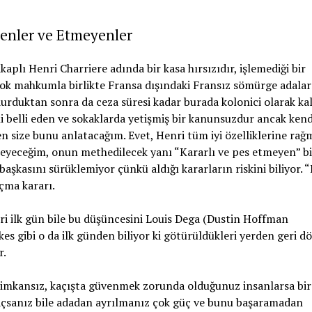
enler ve Etmeyenler
plı Henri Charriere adında bir kasa hırsızıdır, işlemediği bir
çok mahkumla birlikte Fransa dışındaki Fransız sömürge adala
durduktan sonra da ceza süresi kadar burada kolonici olarak ka
ini belli eden ve sokaklarda yetişmiş bir kanunsuzdur ancak ken
 ben size bunu anlatacağım. Evet, Henri tüm iyi özelliklerine rağ
meyeceğim, onun methedilecek yanı “Kararlı ve pes etmeyen” bi
aşkasını sürüklemiyor çünkü aldığı kararların riskini biliyor. 
çma kararı.
ri ilk gün bile bu düşüncesini Louis Dega (Dustin Hoffman
s gibi o da ilk günden biliyor ki götürüldükleri yerden geri d
r.
imkansız, kaçışta güvenmek zorunda olduğunuz insanlarsa bir
 kaçsanız bile adadan ayrılmanız çok güç ve bunu başaramadan