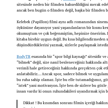
sitesinde neden bir filmden bahsedildiğini merak edebi
ancak ben bugün o filmden değil, başka bir filmden 
Kelebek (Papillon) filmi aynı adlı romanından sine
öyküsüne dayanıyor yani yaşanılanların bir kısmı kes
okumuştum ve çok beğenmiştim, hepinize öneririm. Bu 
kitaba birebir uygun değil. Bu kısa bilgilendirmeden 
düşündürdüklerini yazmak, sizlerle paylaşmak istedi
BodyTR
esasında bir “spor bilgi kaynağı” sitesidir v
“bilmek” değil, size nasıl besleneceğiniz hakkında alt
verimli hale getireceğiniz hakkında gerçekten çok etkil
anlatabiliriz… Ancak spor, sadece bilmek ve uygulama
bu ruha sahip olamaz. İşte bu elle tutamadığımız, g
“istek” yani motivasyon. İşte ben de sizlere bu göz
insan vardır ki onun ruhundakileri uyandırmak için b
Dikkat ! Bu kısımdan sonrası filmin içeriği hakkı