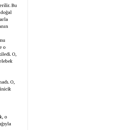
rilir. Bu
 doğal
arla
anın
onu
e o
ledi. O,
elebek
madı. O,
inicik
k, o
ığıyla