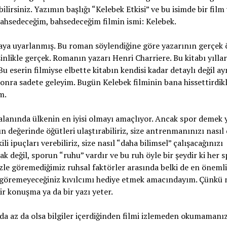
lirsiniz. Yazımın başlığı “Kelebek Etkisi” ve bu isimde bir film
bahsedeceğim, bahsedeceğim filmin ismi: Kelebek.
maya uyarlanmış. Bu roman söylendiğine göre yazarının gerçek
inlikle gerçek. Romanın yazarı Henri Charriere. Bu kitabı yılla
eserin filmiyse elbette kitabın kendisi kadar detaylı değil ay
sonra sadete geleyim. Bugün Kelebek filminin bana hissettirdikl
m.
e alanında ülkenin en iyisi olmayı amaçlıyor. Ancak spor demek 
ın değerinde öğütleri ulaştırabiliriz, size antrenmanınızı nasıl
i ipuçları verebiliriz, size nasıl “daha bilimsel” çalışacağınızı
k değil, sporun “ruhu” vardır ve bu ruh öyle bir şeydir ki her 
özle göremediğimiz ruhsal faktörler arasında belki de en öneml
le göremeyeceğiniz kıvılcımı hediye etmek amacındayım. Çünkü 
ir konuşma ya da bir yazı yeter.
nda az da olsa bilgiler içerdiğinden filmi izlemeden okumamanız