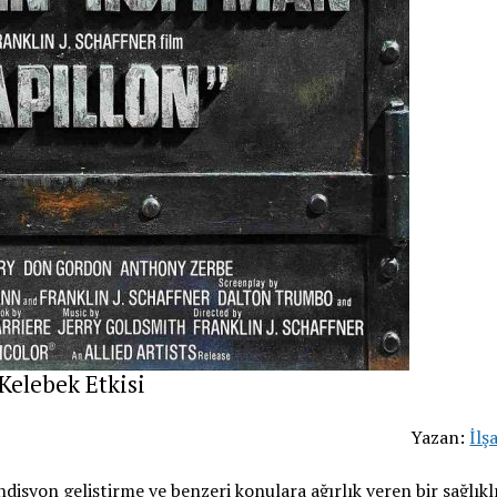
Kelebek Etkisi
Yazan:
İlş
ondisyon geliştirme ve benzeri konulara ağırlık veren bir sağlık