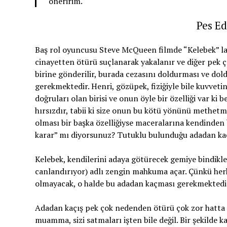
öneririm.
Pes Ed
Baş rol oyuncusu Steve McQueen filmde “Kelebek” laka
cinayetten ötürü suçlanarak yakalanır ve diğer pek 
birine gönderilir, burada cezasını doldurması ve dol
gerekmektedir. Henri, gözüpek, fiziğiyle bile kuvvet
doğruları olan birisi ve onun öyle bir özelliği var ki
hırsızdır, tabii ki size onun bu kötü yönünü methet
olması bir başka özelliğiyse maceralarına kendinden b
karar” mı diyorsunuz? Tutuklu bulunduğu adadan ka
Kelebek, kendilerini adaya götürecek gemiye bindikle
canlandırıyor) adlı zengin mahkuma açar. Çünkü herke
olmayacak, o halde bu adadan kaçması gerekmektedi
Adadan kaçış pek çok nedenden ötürü çok zor hatta 
muamma, sizi satmaları işten bile değil. Bir şekilde