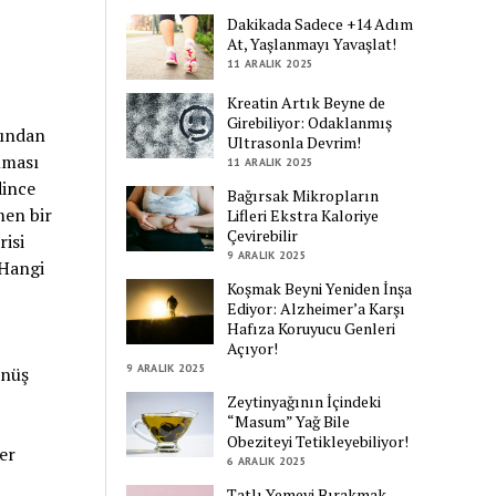
Dakikada Sadece +14 Adım
At, Yaşlanmayı Yavaşlat!
11 ARALIK 2025
Kreatin Artık Beyne de
Girebiliyor: Odaklanmış
rından
Ultrasonla Devrim!
lması
11 ARALIK 2025
dince
Bağırsak Mikropların
men bir
Lifleri Ekstra Kaloriye
Çevirebilir
risi
9 ARALIK 2025
“Hangi
Koşmak Beyni Yeniden İnşa
Ediyor: Alzheimer’a Karşı
Hafıza Koruyucu Genleri
Açıyor!
9 ARALIK 2025
önüş
Zeytinyağının İçindeki
“Masum” Yağ Bile
Obeziteyi Tetikleyebiliyor!
er
6 ARALIK 2025
Tatlı Yemeyi Bırakmak