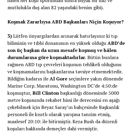
hâlen her koşu sporundan sonra büyük bir haz ve
mutlulukla duş alan 82 yaşındaki benim gibi).
Koşmak Zararlıysa ABD Başkanları Niçin Koşuyor?
3)
Lütfen önyargılardan arınarak hatırlayınız ki tıp
biliminin ve tıbbi donanımın en yüksek olduğu
ABD’de
son üç başkan da uzun mesafe koşmuş ve hâlen
durumlarına göre koşmaktadırlar.
Bütün bunlara
rağmen ABD tıp çevreleri koşunun tehlikeli olduğunu
ve koşmamalarını başkanlarına tavsiye etmemektedir.
Bildiğim kadarın ile
Al Gore
seçimlere yakın dönemde
Marine Corp. Maratonu, Washington DC’de 4:50:de
koşmuştur,
Bill Clinton
başkanlığı döneminde 5000
metre koşusunda rekabet hissi ile derecesini en aşağı
çekebilmek için Beyaz Saray’ın bahçesinde Başkanlık
personeli ile kısıtlı olarak yarışma tanzim etmiş,
maalesef 20:10: ile bitirmiştir. Keza Bush da düzenli
koşuları hakkında demeçler dahi vermiştir.