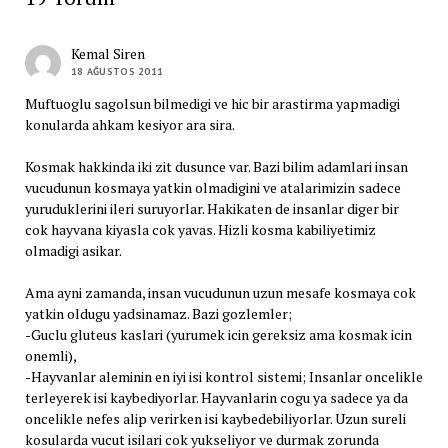
Kemal Siren
18 AĞUSTOS 2011
Muftuoglu sagolsun bilmedigi ve hic bir arastirma yapmadigi
konularda ahkam kesiyor ara sira.
Kosmak hakkinda iki zit dusunce var. Bazi bilim adamlari insan
vucudunun kosmaya yatkin olmadigini ve atalarimizin sadece
yuruduklerini ileri suruyorlar. Hakikaten de insanlar diger bir
cok hayvana kiyasla cok yavas. Hizli kosma kabiliyetimiz
olmadigi asikar.
Ama ayni zamanda, insan vucudunun uzun mesafe kosmaya cok
yatkin oldugu yadsinamaz. Bazi gozlemler;
-Guclu gluteus kaslari (yurumek icin gereksiz ama kosmak icin
onemli),
-Hayvanlar aleminin en iyi isi kontrol sistemi; Insanlar oncelikle
terleyerek isi kaybediyorlar. Hayvanlarin cogu ya sadece ya da
oncelikle nefes alip verirken isi kaybedebiliyorlar. Uzun sureli
kosularda vucut isilari cok yukseliyor ve durmak zorunda