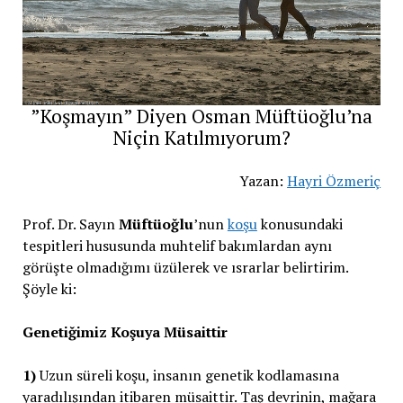
”Koşmayın” Diyen Osman Müftüoğlu’na
Niçin Katılmıyorum?
Yazan:
Hayri Özmeriç
Prof. Dr. Sayın
Müftüoğlu
’nun
koşu
konusundaki
tespitleri hususunda muhtelif bakımlardan aynı
görüşte olmadığımı üzülerek ve ısrarlar belirtirim.
Şöyle ki:
Genetiğimiz Koşuya Müsaittir
1)
Uzun süreli koşu, insanın genetik kodlamasına
yaradılışından itibaren müsaittir. Taş devrinin, mağara