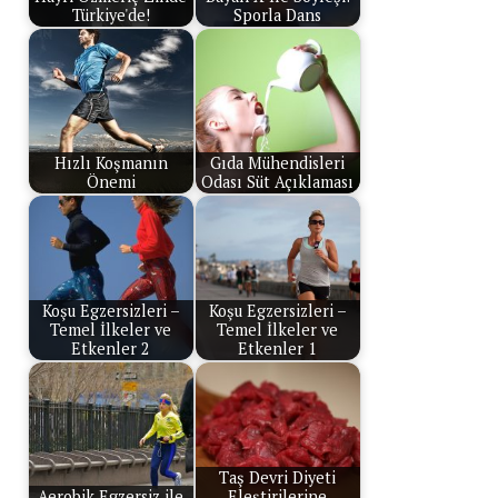
Türkiye'de!
Sporla Dans
Hızlı Koşmanın
Gıda Mühendisleri
Önemi
Odası Süt Açıklaması
Koşu Egzersizleri –
Koşu Egzersizleri –
Temel İlkeler ve
Temel İlkeler ve
Etkenler 2
Etkenler 1
Taş Devri Diyeti
Aerobik Egzersiz ile
Eleştirilerine