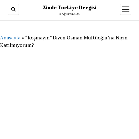
Zinde Türkiye Dergisi
menüy
aç
8 Ağustos 2026
Anasayfa
»
“Koşmayın” Diyen Osman Müftüoğlu’na Niçin
Katılmıyorum?