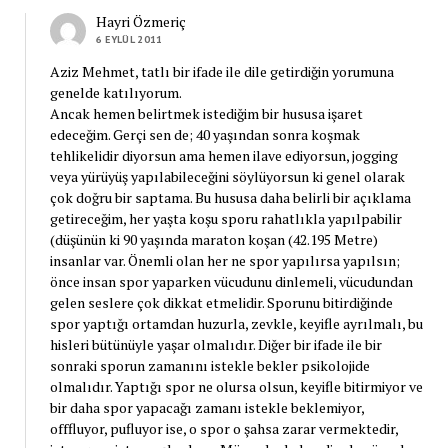
Hayri Özmeriç
6 EYLÜL 2011
Aziz Mehmet, tatlı bir ifade ile dile getirdiğin yorumuna
genelde katılıyorum.
Ancak hemen belirtmek istediğim bir hususa işaret
edeceğim. Gerçi sen de; 40 yaşından sonra koşmak
tehlikelidir diyorsun ama hemen ilave ediyorsun, jogging
veya yürüyüş yapılabileceğini söylüyorsun ki genel olarak
çok doğru bir saptama. Bu hususa daha belirli bir açıklama
getireceğim, her yaşta koşu sporu rahatlıkla yapılpabilir
(düşünün ki 90 yaşında maraton koşan (42.195 Metre)
insanlar var. Önemli olan her ne spor yapılırsa yapılsın;
önce insan spor yaparken vücudunu dinlemeli, vücudundan
gelen seslere çok dikkat etmelidir. Sporunu bitirdiğinde
spor yaptığı ortamdan huzurla, zevkle, keyifle ayrılmalı, bu
hisleri bütünüyle yaşar olmalıdır. Diğer bir ifade ile bir
sonraki sporun zamanını istekle bekler psikolojide
olmalıdır. Yaptığı spor ne olursa olsun, keyifle bitirmiyor ve
bir daha spor yapacağı zamanı istekle beklemiyor,
offfluyor, pufluyor ise, o spor o şahsa zarar vermektedir,