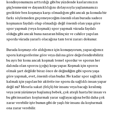
kondisyonumuzu arttırdığı gibi bu yüzdende kaslarımızın
güçlenmesini ve dayanıklılığını dolayısıyla yaşlanmamızı
geciktirir ben koşmaya karşı olmadığım gibi ancak şu konuda bir
farkı söylemeden geçemeyeceğim önemli olan burada sadece
koşmanın faydalı olup olmadığı değil önemli olan yaşa göre
spor yapmak (veya koşmak) spor yapmak vücuda faydalı
olduğu gibi ancak buna nazaran bilinçsiz ve cahilce yapılan
sporda vücuda yararlı olacağına tam tersi zararı dokunur.
Burada koşmayı ele aldığımız için konuşuyorum, yapacağımız
sporu kategorilerine göre veya dalına göre değerlendirebiliriz
bu ayrı bir konu ancak koşmak temel spordur ve sporun her
dalında olan sporcu (çoğu) koşu yapar. Koşmak için sporcu
olmak şart değildir biraz önce de değindiğim gibi sporu yaşa
göre yapmak, evet, önemli olan budur. Ne kadar spor sağlıklı
kalmak için yapılan bir aktivite ise sporu da sağlıklı insan yapar
değil mi? Mesela sakat (felçli) bir insanı veya bacağı kesilmiş
veya yeni yürümeye başlamış bebek, çok ateşli hasta bir insan vs
bu gibi insanları koşturmak yarar sağlayacağına belki daha çok
zarar verebilir işte bunun gibi de yaşlı bir insanı da koşturmak
ona zarar verebilir.