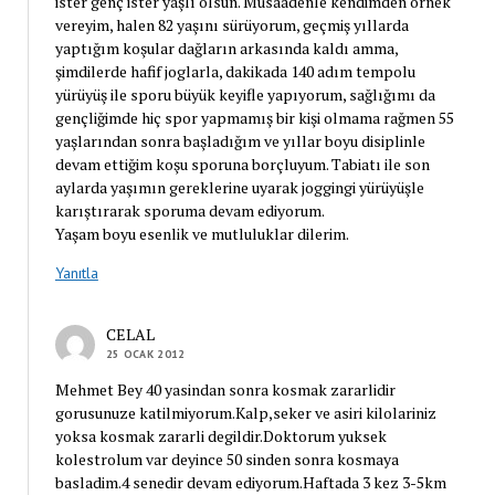
ister genç ister yaşlı olsun. Müsaadenle kendimden örnek
vereyim, halen 82 yaşını sürüyorum, geçmiş yıllarda
yaptığım koşular dağların arkasında kaldı amma,
şimdilerde hafif joglarla, dakikada 140 adım tempolu
yürüyüş ile sporu büyük keyifle yapıyorum, sağlığımı da
gençliğimde hiç spor yapmamış bir kişi olmama rağmen 55
yaşlarından sonra başladığım ve yıllar boyu disiplinle
devam ettiğim koşu sporuna borçluyum. Tabiatı ile son
aylarda yaşımın gereklerine uyarak joggingi yürüyüşle
karıştırarak sporuma devam ediyorum.
Yaşam boyu esenlik ve mutluluklar dilerim.
Yanıtla
CELAL
25 OCAK 2012
Mehmet Bey 40 yasindan sonra kosmak zararlidir
gorusunuze katilmiyorum.Kalp,seker ve asiri kilolariniz
yoksa kosmak zararli degildir.Doktorum yuksek
kolestrolum var deyince 50 sinden sonra kosmaya
basladim.4 senedir devam ediyorum.Haftada 3 kez 3-5km