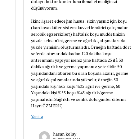
dolayı doktor kontrolunu ihmal etmediğinizi
düşünüyorum.
İkinci işaret edeceğim husus; sizin yaşnız için koşu
(kardiovasküler sistemi kuvvetlendirici çalışmalar –
aerobik egzersizler)) haftalık koşu müddetinizin
yüzde seksen’ini, germe ve ağırlık çalışmaları da
yüzde yirmisini oluşturmalıdır. Örneğin haftada dört
seferde otuzar dakikadan 120 dakika koşu
antrenmanı yapıyor iseniz yine haftada 25 ilâ 30
dakika ağırlık ve germe yapmanız yeterlidir. 50
yaşındandan itibaren bu oran koşuda azalır, germe
ve ağırlık çalışmalarında yükselir, örneğin 50
yaşındaki kişi %65 koşu %35 ağırlıve germe, 60
Yaşındaki kişi %55 koşu %45 ağırlık/germe
yapmalıdır. Sağlıklı ve senlik dolu günler dilerim.
Hayri ÖZMERİÇ
Yanıtla
hasan kolay