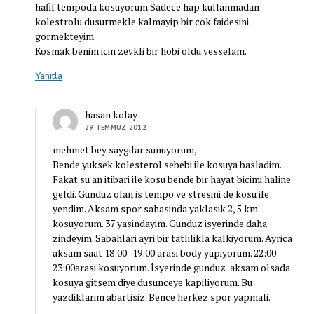
hafif tempoda kosuyorum.Sadece hap kullanmadan
kolestrolu dusurmekle kalmayip bir cok faidesini
gormekteyim.
Kosmak benim icin zevkli bir hobi oldu vesselam.
Yanıtla
hasan kolay
29 TEMMUZ 2012
mehmet bey saygilar sunuyorum,
Bende yuksek kolesterol sebebi ile kosuya basladim.
Fakat su an itibari ile kosu bende bir hayat bicimi haline
geldi. Gunduz olan is tempo ve stresini de kosu ile
yendim. Aksam spor sahasinda yaklasik 2, 5 km
kosuyorum. 37 yasindayim. Gunduz isyerinde daha
zindeyim. Sabahlari ayri bir tatlilikla kalkiyorum. Ayrica
aksam saat 18:00 -19:00 arasi body yapiyorum. 22:00-
23:00arasi kosuyorum. İsyerinde gunduz aksam olsada
kosuya gitsem diye dusunceye kapiliyorum. Bu
yazdiklarim abartisiz. Bence herkez spor yapmali.