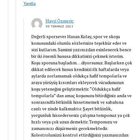
Yanıtla
Hayri Özmeriç
30 TEMMUZ 2012
Değerli sporsever Hasan Kolay, spor ve skoşu
konusundaki olumlu sözlerinize teşekkür eder ve
sizi kutlarım. Samimi yazınızdan esinlenerek bence
bir iki önemli hususa dikkatinizi çekmek isterim.
Koşu sporuna başladım… diyorsunuz. Başlarken çok
dikkat edilecek husus kendinizi ilk haftalarda veya
aylarda zorlamamak oldukça hafif tempolarla ve
araya yürüyüş kısımları ekleyerek vücudunuzun
koşu yeteneğini geliştirmektir. “Oldukkça hafif
tempolarla” dan amaç koşunuzu bitirdiğiniz anda ve
sonrasındfa bitkinlik hissetmemek ve sabahına
canlı ve zinde kalkmaktır. Şayet bitkinlik,
yorgunluk hissederseniz çalışma temponuz ya çok
hızlı veya çok uzun demektir. Temponuzu ve
zamanınızı düşürmeniz gerekmektedir.
Kolestrolunüzü kontrol ettirdiğinizi yazmanızdan