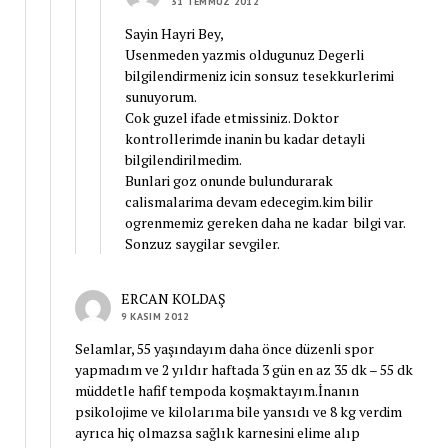
31 TEMMUZ 2012
Sayin Hayri Bey,
Usenmeden yazmis oldugunuz Degerli
bilgilendirmeniz icin sonsuz tesekkurlerimi
sunuyorum.
Cok guzel ifade etmissiniz. Doktor
kontrollerimde inanin bu kadar detayli
bilgilendirilmedim.
Bunlari goz onunde bulundurarak
calismalarima devam edecegim.kim bilir
ogrenmemiz gereken daha ne kadar bilgi var.
Sonzuz saygilar sevgiler.
ERCAN KOLDAŞ
9 KASIM 2012
Selamlar, 55 yaşındayım daha önce düzenli spor
yapmadım ve 2 yıldır haftada 3 gün en az 35 dk – 55 dk
müddetle hafif tempoda koşmaktayım.İnanın
psikolojime ve kilolarıma bile yansıdı ve 8 kg verdim
ayrıca hiç olmazsa sağlık karnesini elime alıp