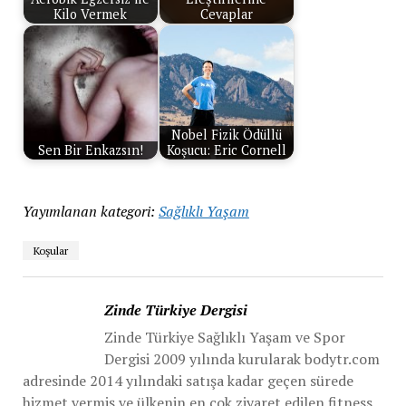
Kilo Vermek
Cevaplar
Nobel Fizik Ödüllü
Sen Bir Enkazsın!
Koşucu: Eric Cornell
Yayımlanan kategori:
Sağlıklı Yaşam
Koşular
Zinde Türkiye Dergisi
Zinde Türkiye Sağlıklı Yaşam ve Spor
Dergisi 2009 yılında kurularak bodytr.com
adresinde 2014 yılındaki satışa kadar geçen sürede
hizmet vermiş ve ülkenin en çok ziyaret edilen fitness