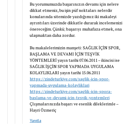
Bu yorumumuzda başarınızın devamı için nelere
dikkat etmeniz, bu işin püf noktaları nelerdir
konularında sitemizde yazdığımız iki makaleyi
ayrıntıları üzerinde dikkatle durarak incelemenizi
önereceğim. Çünkü; başarıyı muhafaza etmek, ona
ulaşmaktan daha zordur.
Bu makalelerimizin manşeti: SAĞLIK İÇİN SPOR,
BAŞLAMA VE DEVAMI İÇİN TEŞVİK
YÖNTEMLERİ yayın tarihi 07.06.2011 – ikincisi ise
SAĞLIK İŞÇİN SPOR YAPMADA UYGULAMA
KOLAYLIKLARI yayın tarihi 15.06.2011
https://zindeturkiye.com/saglik-icin-spor-
yapmada-uygulama-kolayliklari
https://zindeturkiye.com/saglik-icin-spora-
baslama-ve-devami-icin-tesvik-yontemleri
Çlışmalarınızda başarı ve esenlik dileklerimle –
Hayri Özmeriç
Yanıtla