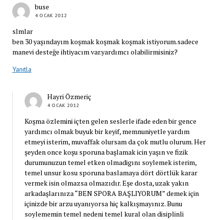
buse
4 OCAK 2012
slmlar
ben 30 yaşındayım koşmak koşmak koşmak istiyorum.sadece
manevi desteğe ihtiyacım var.yardımcı olabilirmisiniz?
Yanıtla
Hayri Özmeriç
4 OCAK 2012
Koşma özlemini içten gelen seslerle ifade eden bir gence
yardımcı olmak buyuk bir keyif, memnuniyetle yardım
etmeyi isterim, muvaffak olursam da çok mutlu olurum. Her
şeyden once koşu sporuna başlamak icin yaşın ve fizik
durumunuzun temel etken olmadigını soylemek isterim,
temel unsur kosu sporuna baslamaya dört dörtlük karar
vermek isin olmazsa olmazıdır. Eşe dosta, uzak yakın
arkadaşlarınıza “BEN SPORA BAŞLIYORUM” demek için
içinizde bir arzu uyanıyorsa hiç kalkışmayınız. Bunu
soylememin temel nedeni temel kural olan disiplinli