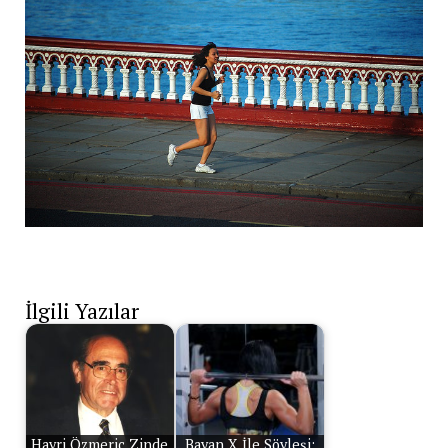
İlgili Yazılar
Hayri Özmeriç Zinde
Bayan X İle Söyleşi: