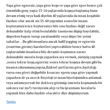
Yaşa göre egzersiz, yaşa göre koşu ve yaşa göre spor bence çok
önemlidir.genç yaşta 13-14 yaşlarında koşuya başlamış buna
devam etmiş veya hadi diyelim 40 yaşlarında da insan koşabilir
faydası olur ancak siz 55-60 yaşından sonra bir insanı
koşturamazsınız koştursanız bile ona faydası değil zararı
dokunabilir kalp ritmi bozulabilir tansiyonu düşüp bayılabilir,
düşerken başını vurup yaralanabilir veya düşer bir yerini
sakatlar… Bu gibi insanlara ancak hafif jogging ve egzersiz
(esnetme,germe) hareketleri yaptırabiliriz bence hatta 40
yaşlarındaki insanlara bile devamlı koşmanın zararı
dokunabilir mesela koşu yaparken ara vermek, yürüyüş yapmak
,sonra tekrar koşu,egzersiz sonra tekrar koşuya devam gibi bu
insanın (durumuna,yaşına,fiziksel şartlarına göre,hastalığı
varsa ona göre) değişebilir kısacası sporu yaşa göre yapmak
yaparken de ya azıcık fizyoloji ve insan biyolojisinden anlamak
veya anlamıyorsak bir doktora görünüp (mesela koşmamda bir
sakınca var mı?) tavsiyesini alıp ve bu işi uzmanı hocalarla
yapmak bize daha faydalı olacaktır diye düşünüyorum.
Yanıtla