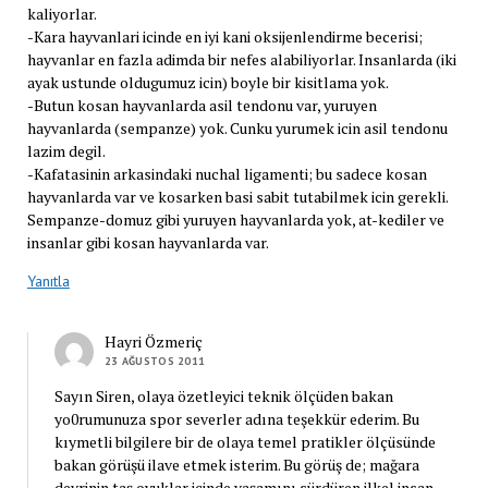
kaliyorlar.
-Kara hayvanlari icinde en iyi kani oksijenlendirme becerisi;
hayvanlar en fazla adimda bir nefes alabiliyorlar. Insanlarda (iki
ayak ustunde oldugumuz icin) boyle bir kisitlama yok.
-Butun kosan hayvanlarda asil tendonu var, yuruyen
hayvanlarda (sempanze) yok. Cunku yurumek icin asil tendonu
lazim degil.
-Kafatasinin arkasindaki nuchal ligamenti; bu sadece kosan
hayvanlarda var ve kosarken basi sabit tutabilmek icin gerekli.
Sempanze-domuz gibi yuruyen hayvanlarda yok, at-kediler ve
insanlar gibi kosan hayvanlarda var.
Yanıtla
Hayri Özmeriç
23 AĞUSTOS 2011
Sayın Siren, olaya özetleyici teknik ölçüden bakan
yo0rumunuza spor severler adına teşekkür ederim. Bu
kıymetli bilgilere bir de olaya temel pratikler ölçüsünde
bakan görüşü ilave etmek isterim. Bu görüş de; mağara
devrinin taş oyuklar içinde yaşamını sürdüren ilkel insan