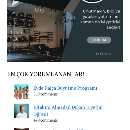
EN ÇOK YORUMLANANLAR!
Evde Kalça Büyütme Programı
569 comments
Kitabını Almadan Dukan Diyetini
Öğren!
470 comments