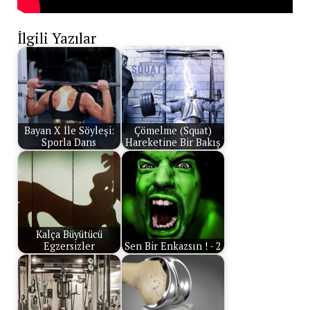
İlgili Yazılar
Bayan X İle Söyleşi:
Çömelme (Squat)
Sporla Dans
Hareketine Bir Bakış
Kalça Büyütücü
Egzersizler
Sen Bir Enkazsın ! - 2