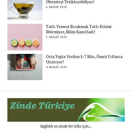
Obeziteyi Tetikleyebiliyor!
6 ARALIK 2025
Tatlı Yemeyi Bırakmak Tatlı Krizini
Bitirmiyor, Bilim Kanıtladı!
5 ARALIK 2025
Orta Yaşta Verilen 5-7 Kilo, Ömrü Yıllarca
Uzatıyor!
4 ARALIK 2025
Zi
Tü
De
Sağlıklı ve zinde bir ülke için...