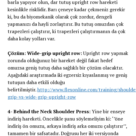
barla yapıyor olun, dar tutuş upright row hareketi
kesinlikle risklidir. Barı çeneye kadar çekmeniz gerekir
ki, bu da biyomekanik olarak çok zordur, dengeli
yapmanızı da hayli zorlaştırır. Bu tutuş omuzdan çok
trapezleri çalıştırır, ki trapezleri çalıştırmanın da çok
daha kolay yolları var.
Çözüm: Wide-grip upright row:
Upright row yapmak
zorunda olduğunuz bir hareket değil fakat hedef
omuzsa geniş tutuş daha sağlıklı bir çözüm olacaktır.
Aşağıdaki araştırmada iki egzersiz kıyaslanmış ve geniş
tutuşun daha etkili olduğu
belirtilmiştir.
http://www.flexonline.com/training/shoulde
grip-vs-wide-grip-upright-row
4- Behind the Neck Shoulder Press:
Yine bir enseye
indiriş hareketi. Öncelikle şunu söylemeliyim ki: ‘’öne
indiriş ön omuzu, arkaya indiriş arka omuzu çalıştırır’’,
tamamen bir safsatadır. Doğrusu her iki versiyonda