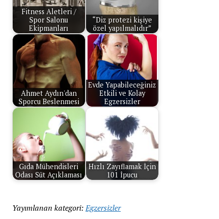
Fitness Aletleri /
Spor Salonu
“Diz protezi kişiye
Ekipmanları
özel yapılmalıdır”
Evde Yapabileceğiniz
Ahmet Aydın'dan
Etkili ve Kolay
Sporcu Beslenmesi
Egzersizler
Gıda Mühendisleri
Hızlı Zayıflamak İçin
Odası Süt Açıklaması
101 İpucu
Yayımlanan kategori:
Egzersizler