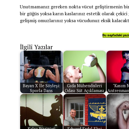
Unutmamanız gereken nokta vücut geliştirmenin bir b
bir göğüs yoksa karın kaslarınız estetik olarak çekici
gelişmiş omuzlarınız yoksa vücudunuz eksik kalacaktı
İlgili Yazılar
Bayan X İle Söyleşi:
Gıda Mühendisleri
"Kasım N
Sporla Dans
Odası Süt Açıklaması
Antrenman
Kalça Büyütücü
Edward Erdal Ekşi