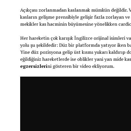
Açıkçası zorlanmadan kaslanmak mümkün değildir. Vüc
kasların gelişme prensibiyle gelişir fazla zorlayan ve 
mekikler kas hacminin büyümesine yönelikken cardiol
Her hareketin çok karışık İngilizce orijinal isimleri 
yolu şu şekildedir: Düz bir platformda yatıyor iken b
Yine düz pozisyona gelip üst kısmı yukarı kaldırıp d
eğildiğiniz hareketlerde ise oblikler yani yan mide ka
egzersizleri
ni gösteren bir video ekliyorum.