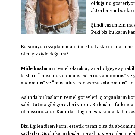
olduğunu gösteriyor
aktörler var bunları
Şimdi yazımızın mag
Peki biz bu karın kas
Bu soruyu cevaplamadan önce bu kasların anatomisine
olmayız öyle değil mi?
Mide kaslarını
temel olarak üç ana bölgeye ayırabili
kasları; “musculus obliquus externus abdominis” ve y
abdominis” ve “musculus transversus abdominis”tir.
Aslında bu kasların temel görevleri iç organların k
sabit tutma gibi görevleri vardır. Bu kasları farkınd
olmuşsunuzdur. Kadınlar doğum esnasında da bu kasla
Bizi ilgilendiren kısmı estetik tarafı olsa da abdom
sağlarlar. Güçlü karın kaslarına sahip sporcuların elas