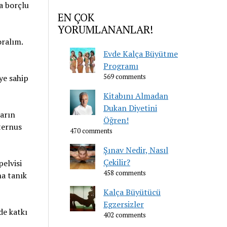
a borçlu
EN ÇOK
YORUMLANANLAR!
ralım.
Evde Kalça Büyütme
Programı
ye sahip
569 comments
Kitabını Almadan
Dukan Diyetini
karın
Öğren!
ternus
470 comments
Şınav Nedir, Nasıl
Çekilir?
elvisi
458 comments
na tanık
Kalça Büyütücü
Egzersizler
de katkı
402 comments