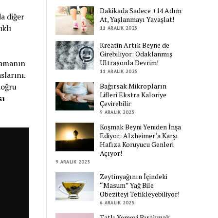
Dakikada Sadece +14 Adım
a diğer
At, Yaşlanmayı Yavaşlat!
ıklı
11 ARALIK 2025
Kreatin Artık Beyne de
Girebiliyor: Odaklanmış
nlamanın
Ultrasonla Devrim!
11 ARALIK 2025
slarını.
doğru
Bağırsak Mikropların
Lifleri Ekstra Kaloriye
sı
Çevirebilir
9 ARALIK 2025
Koşmak Beyni Yeniden İnşa
Ediyor: Alzheimer’a Karşı
Hafıza Koruyucu Genleri
Açıyor!
9 ARALIK 2025
Zeytinyağının İçindeki
“Masum” Yağ Bile
Obeziteyi Tetikleyebiliyor!
6 ARALIK 2025
Tatlı Yemeyi Bırakmak