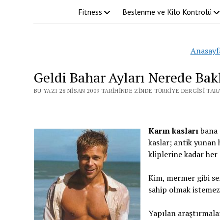
Fitness
Beslenme ve Kilo Kontrolü
Anasayf
Geldi Bahar Ayları Nerede Bakl
BU YAZI 28 NISAN 2009 TARIHINDE ZINDE TÜRKIYE DERGISI TA
Karın kasları
bana 
kaslar; antik yunan 
kliplerine kadar he
Kim, mermer gibi ser
sahip olmak istemez
Yapılan araştırmala