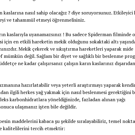
n kaslarına nasıl sahip olacağız ? diye soruyorsunuz. Etkileyici
meyi ve tahammül etmeyi öğrenmelisiniz.
rın kaslarıyla uyanamazsınız ! Bu sadece Spiderman filminde o
i için en etkili hareketin mekik olduğunu sokaktaki altı yaşınd
nınızdır. Mekik çekerek ve sıkıştırma hareketleri yaparak mide
ef mümkün değil. Sağlam bir diyet ve sağlıklı bir beslenme pro
ddetçe ne kadar çalışırsanız çalışın karın kaslarınız dışarıda
uzmanına hazırlatabilir veya yeterli araştırmayı yaparak kendi
dan ilgili herkes yağ yakmak için nasıl beslenmesi gerektiğini bi
ks karbonhidratlara yöneldiğinizde, fazladan alınan yağı
sonuca ulaşmanız işten bile değildir.
sin maddelerini kabaca şu şekilde sıralayabiliriz, temel nokta
 kalitelilerini tercih etmektir: