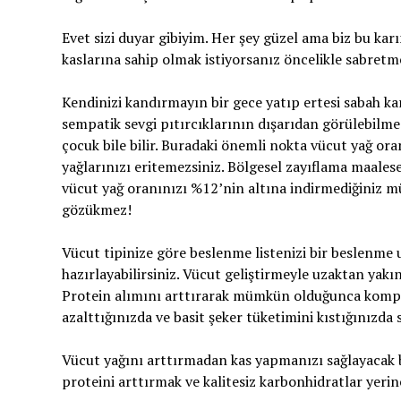
Evet sizi duyar gibiyim. Her şey güzel ama biz bu karı
kaslarına sahip olmak istiyorsanız öncelikle sabret
Kendinizi kandırmayın bir gece yatıp ertesi sabah ka
sempatik sevgi pıtırcıklarının dışarıdan görülebilmes
çocuk bile bilir. Buradaki önemli nokta vücut yağ ora
yağlarınızı eritemezsiniz. Bölgesel zayıflama maales
vücut yağ oranınızı %12’nin altına indirmediğiniz mü
gözükmez!
Vücut tipinize göre beslenme listenizi bir beslenme 
hazırlayabilirsiniz. Vücut geliştirmeyle uzaktan yakın
Protein alımını arttırarak mümkün olduğunca komple
azalttığınızda ve basit şeker tüketimini kıstığınızda 
Vücut yağını arttırmadan kas yapmanızı sağlayacak be
proteini arttırmak ve kalitesiz karbonhidratlar yerine