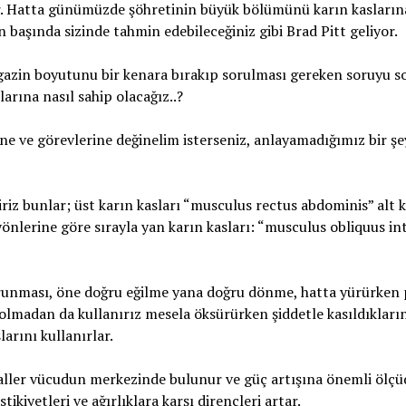
. Hatta günümüzde şöhretinin büyük bölümünü karın kasların
n başında sizinde tahmin edebileceğiniz gibi Brad Pitt geliyor.
azin boyutunu bir kenara bırakıp sorulması gereken soruyu so
larına nasıl sahip olacağız..?
 ve görevlerine değinelim isterseniz, anlayamadığımız bir şe
riz bunlar; üst karın kasları “musculus rectus abdominis” alt 
önlerine göre sırayla yan karın kasları: “musculus obliquus in
orunması, öne doğru eğilme yana doğru dönme, hatta yürürken p
a olmadan da kullanırız mesela öksürürken şiddetle kasıldıkları
rını kullanırlar.
inaller vücudun merkezinde bulunur ve güç artışına önemli ölçü
tikiyetleri ve ağırlıklara karşı dirençleri artar.