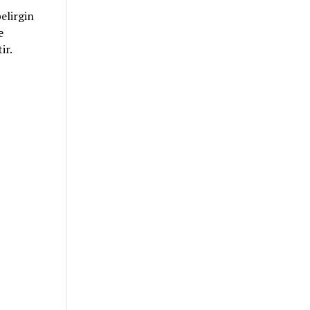
elirgin
e
ir.