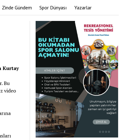
Zinde Gündem
Spor Dünyası
Yazarlar
 Kurtay
r. Bu
üz video
arına
sları