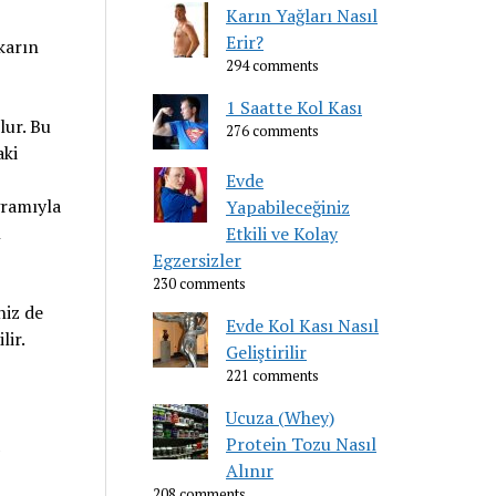
Karın Yağları Nasıl
Erir?
 karın
294 comments
1 Saatte Kol Kası
lur. Bu
276 comments
aki
Evde
gramıyla
Yapabileceğiniz
n
Etkili ve Kolay
Egzersizler
230 comments
niz de
Evde Kol Kası Nasıl
lir.
Geliştirilir
221 comments
Ucuza (Whey)
Protein Tozu Nasıl
Alınır
208 comments