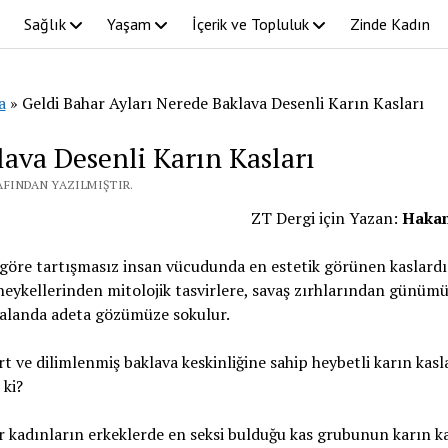
Sağlık
Yaşam
İçerik ve Topluluk
Zinde Kadın
a
»
Geldi Bahar Ayları Nerede Baklava Desenli Karın Kasları
ava Desenli Karın Kasları
RAFINDAN YAZILMIŞTIR.
ZT Dergi için Yazan:
Hakan
göre tartışmasız insan vücudunda en estetik görünen kaslardı
heykellerinden mitolojik tasvirlere, savaş zırhlarından günüm
r alanda adeta gözümüze sokulur.
t ve dilimlenmiş baklava keskinliğine sahip heybetli karın kasl
 ki?
r kadınların erkeklerde en seksi bulduğu kas grubunun karın ka