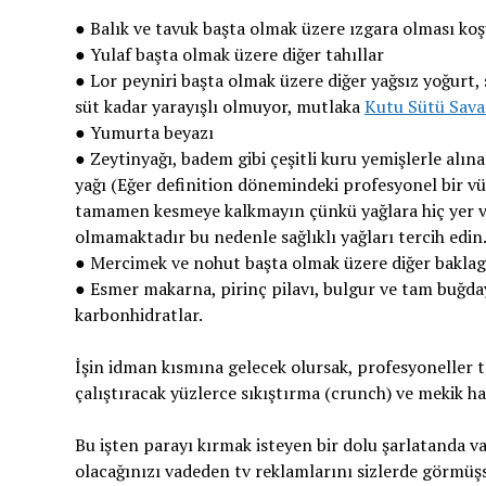
● Balık ve tavuk başta olmak üzere ızgara olması koşu
● Yulaf başta olmak üzere diğer tahıllar
● Lor peyniri başta olmak üzere diğer yağsız yoğurt, 
süt kadar yarayışlı olmuyor, mutlaka
Kutu Sütü Sava
● Yumurta beyazı
● Zeytinyağı, badem gibi çeşitli kuru yemişlerle alınan
yağı (Eğer definition dönemindeki profesyonel bir vüc
tamamen kesmeye kalkmayın çünkü yağlara hiç yer ve
olmamaktadır bu nedenle sağlıklı yağları tercih edin
● Mercimek ve nohut başta olmak üzere diğer baklagi
● Esmer makarna, pirinç pilavı, bulgur ve tam buğd
karbonhidratlar.
İşin idman kısmına gelecek olursak, profesyoneller t
çalıştıracak yüzlerce sıkıştırma (crunch) ve mekik har
Bu işten parayı kırmak isteyen bir dolu şarlatanda 
olacağınızı vadeden tv reklamlarını sizlerde görmü