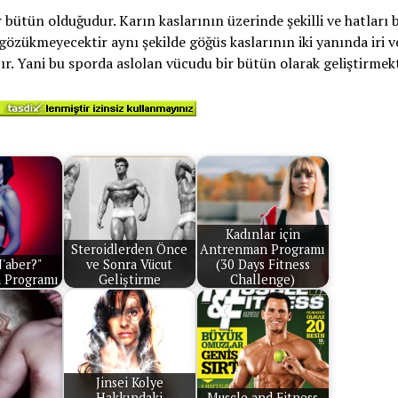
ütün olduğudur. Karın kaslarının üzerinde şekilli ve hatları b
 gözükmeyecektir aynı şekilde göğüs kaslarının iki yanında iri v
r. Yani bu sporda aslolan vücudu bir bütün olarak geliştirmekt
Kadınlar için
Steroidlerden Önce
Antrenman Programı
'aber?"
ve Sonra Vücut
(30 Days Fitness
 Programı
Geliştirme
Challenge)
Jinsei Kolye
Hakkındaki
Muscle and Fitness