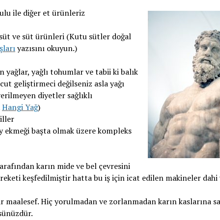
lu ile diğer et ürünleriz
süt ve süt ürünleri (Kutu sütler doğal
şları
yazısını okuyun.)
 yağlar, yağlı tohumlar ve tabii ki balık
ut geliştirmeci değilseniz asla yağı
rilmeyen diyetler sağlıklı
.
Hangi Yağ
)
ller
ay ekmeği başta olmak üzere kompleks
arafından karın mide ve bel çevresini
eketi keşfedilmiştir hatta bu iş için icat edilen makineler dahi 
var maalesef. Hiç yorulmadan ve zorlanmadan karın kaslarına s
şsünüzdür.