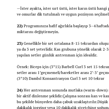
—İster ayakta, ister sırt üstü, ister karın üstü hangi
ve omurlar dik tutulmalı ve uygun pozisyon seçilmeli
22)
Programınıza hafif ağırlıkla başlayıp 3–4 haftad
miktarını değiştirmeyin.
23)
Genellikle bir set ortalama 8-15 tekrardan oluşu
ya da 3 set yeterlidir. Kas grubuna yönelik olarak 2-3
yapılan setler günlük antrenman için idealdir.
Örnek: Biceps için (3*15) Barbell Curl 3 set 15 tekra
setler arası 1’geçmemeli/hareketler arası 2’-3’ geçm
(3*10) Dambıl Konsantrasyon Curl 3 set 10 tekrar
24)
Her antrenman sonunda mutlaka (warm-down) 
bir aktif dinlenme şeklidir.Çalışma sonrası kan ve kast
bu şekilde bünyeden daha çabuk uzaklaştırılır.Düşü
dakikalık jogging veya 10 dakikalık stretching soğuma 