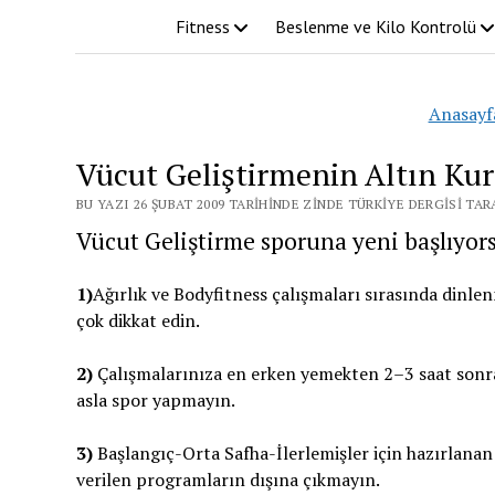
Fitness
Beslenme ve Kilo Kontrolü
Anasayf
Vücut Geliştirmenin Altın Kur
BU YAZI 26 ŞUBAT 2009 TARIHINDE ZINDE TÜRKIYE DERGISI TA
Vücut Geliştirme sporuna yeni başlıyors
1)
Ağırlık ve Bodyfitness çalışmaları sırasında dinl
çok dikkat edin.
2)
Çalışmalarınıza en erken yemekten 2–3 saat sonra
asla spor yapmayın.
3)
Başlangıç-Orta Safha-İlerlemişler için hazırlanan
verilen programların dışına çıkmayın.