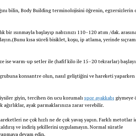
ını bilin, Body Building terminolojisini öğrenin, egzersizlerin
ık bir ısınmayla başlayıp nabzınızı 110–120 atım /dak. arasın
yın.(Bunu kısa süreli bisiklet, koşu, ip atlama, yerinde sıçrama
 ise warm-up setler ile (hafif kilo ile 15–20 tekrarlar) başlayı
rubuna konsantre olun, nasıl geliştiğini ve hareketi yaparken
ysiler giyin, tercihen ön ucu korumalı
spor ayakkabı
giymeye 
k ağırlıklar, ayak parmaklarınıza zarar verebilir.
eketleri ne çok hızlı ne de çok yavaş yapın. Farklı metotlar i
kaldırış ve indiriş şekillerini uygulamayın. Normal süratle
 yapmaya devam edin.