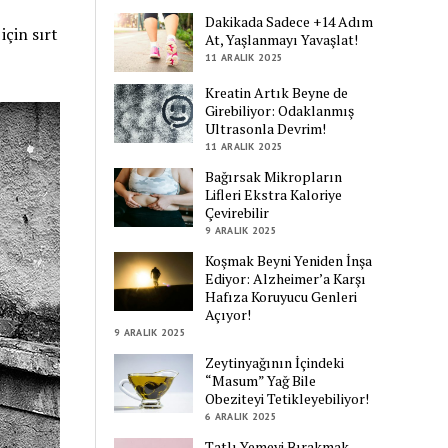
Dakikada Sadece +14 Adım
için sırt
At, Yaşlanmayı Yavaşlat!
11 ARALIK 2025
Kreatin Artık Beyne de
Girebiliyor: Odaklanmış
Ultrasonla Devrim!
11 ARALIK 2025
Bağırsak Mikropların
Lifleri Ekstra Kaloriye
Çevirebilir
9 ARALIK 2025
Koşmak Beyni Yeniden İnşa
Ediyor: Alzheimer’a Karşı
Hafıza Koruyucu Genleri
Açıyor!
9 ARALIK 2025
Zeytinyağının İçindeki
“Masum” Yağ Bile
Obeziteyi Tetikleyebiliyor!
6 ARALIK 2025
Tatlı Yemeyi Bırakmak