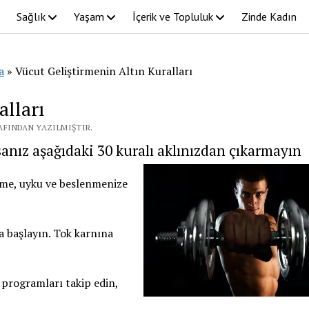
Sağlık
Yaşam
İçerik ve Topluluk
Zinde Kadın
a
»
Vücut Geliştirmenin Altın Kuralları
alları
RAFINDAN YAZILMIŞTIR.
anız aşağıdaki 30 kuralı aklınızdan çıkarmayın
enme, uyku ve beslenmenize
 başlayın. Tok karnına
 programları takip edin,