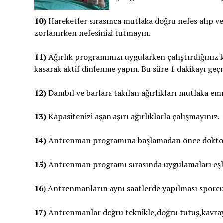
10)
Hareketler sırasınca mutlaka doğru nefes alıp verin
zorlanırken nefesinizi tutmayın.
11)
Ağırlık programınızı uygularken çalıştırdığını
kasarak aktif dinlenme yapın. Bu süre 1 dakikayı geç
12)
Dambıl ve barlara takılan ağırlıkları mutlaka emn
13)
Kapasitenizi aşan aşırı ağırlıklarla çalışmayınız.
14)
Antrenman programına başlamadan önce doktor 
15)
Antrenman programı sırasında uygulamaları eşli y
16
) Antrenmanların aynı saatlerde yapılması sporc
17)
Antrenmanlar doğru teknikle,doğru tutuş,kavrayış