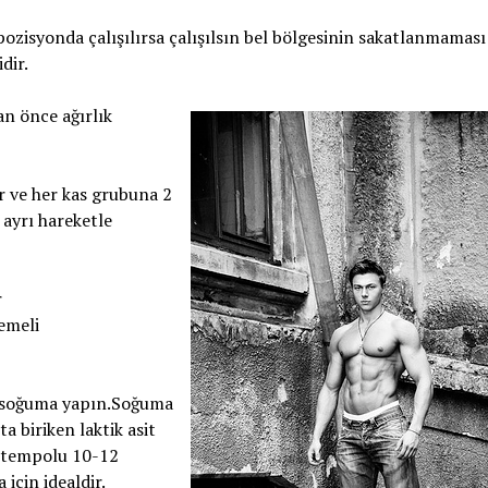
 pozisyonda çalışılırsa çalışılsın bel bölgesinin sakatlanmaması 
dir.
an önce ağırlık
r ve her kas grubuna 2
 ayrı hareketle
r
emeli
soğuma yapın.Soğuma
a biriken laktik asit
k tempolu 10-12
için idealdir.