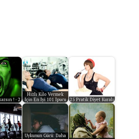
Hızlı Kilo Vermek
azsın ! - 2
İçin En İyi 101 İpucu
25 Pratik Diyet Kuralı
Uykunun Gücü: Daha