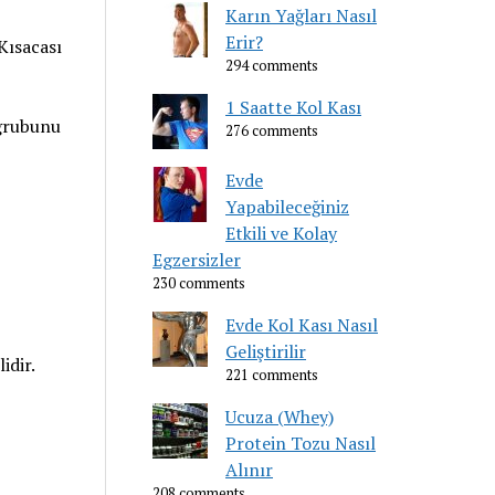
Karın Yağları Nasıl
Erir?
 Kısacası
294 comments
1 Saatte Kol Kası
 grubunu
276 comments
Evde
Yapabileceğiniz
Etkili ve Kolay
Egzersizler
230 comments
Evde Kol Kası Nasıl
Geliştirilir
idir.
221 comments
Ucuza (Whey)
Protein Tozu Nasıl
Alınır
208 comments