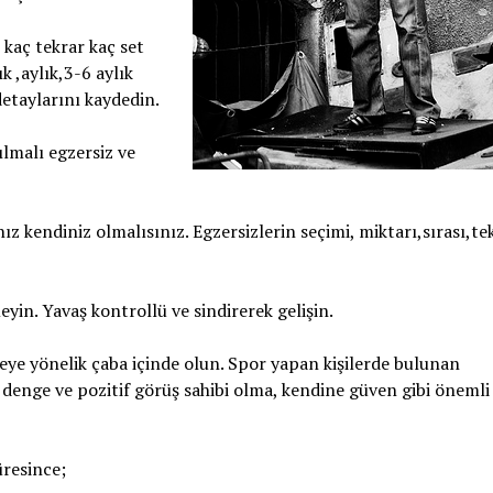
kaç tekrar kaç set
k ,aylık,3-6 aylık
detaylarını kaydedin.
ılmalı egzersiz ve
ız kendiniz olmalısınız. Egzersizlerin seçimi, miktarı,sırası,te
in. Yavaş kontrollü ve sindirerek gelişin.
meye yönelik çaba içinde olun. Spor yapan kişilerde bulunan
l denge ve pozitif görüş sahibi olma, kendine güven gibi önemli
resince;