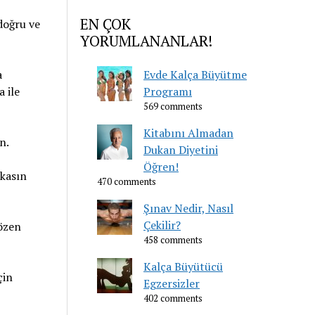
EN ÇOK
 doğru ve
YORUMLANANLAR!
a
Evde Kalça Büyütme
 ile
Programı
569 comments
Kitabını Almadan
n.
Dukan Diyetini
Öğren!
 kasın
470 comments
Şınav Nedir, Nasıl
Çekilir?
özen
458 comments
Kalça Büyütücü
çin
Egzersizler
402 comments